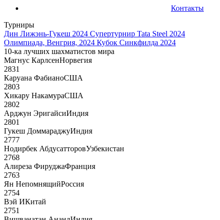
Контакты
Турниры
Дин Лижэнь-Гукеш 2024
Супертурнир Tata Steel 2024
Олимпиада, Венгрия, 2024
Кубок Синкфилда 2024
10-ка лучших шахматистов мира
Магнус Карлсен
Норвегия
2831
Каруана Фабиано
США
2803
Хикару Накамура
США
2802
Арджун Эригайси
Индия
2801
Гукеш Доммараджу
Индия
2777
Нодирбек Абдусатторов
Узбекистан
2768
Алиреза Фируджа
Франция
2763
Ян Непомнящий
Россия
2754
Вэй И
Китай
2751
Вишванатан Ананд
Индия