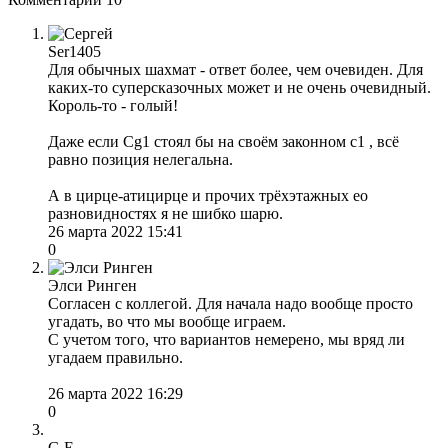
Ser1405
Для обычных шахмат - ответ более, чем очевиден. Для
каких-то суперсказочных может и не очень очевидный.
Король-то - голый!
Даже если Сg1 стоял бы на своём законном с1 , всё
равно позиция нелегальна.
А в цирце-атицирце и прочих трёхэтажных ео
разновидностях я не шибко шарю.
26 марта 2022 15:41
0
Элси Ринген
Согласен с коллегой. Для начала надо вообще просто
угадать, во что мы вообще играем.
С учетом того, что вариантов немерено, мы вряд ли
угадаем правильно.
26 марта 2022 16:29
0
G.E.