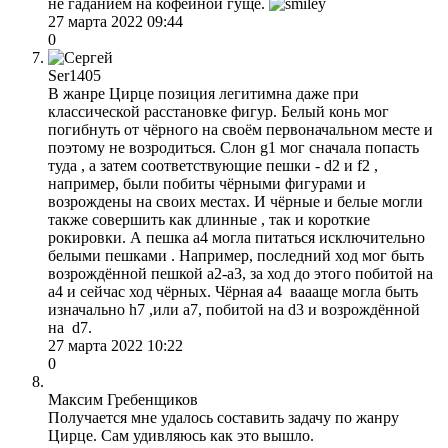
не гаданием на кофейной гуще.
27 марта 2022 09:44
0
Ser1405
В жанре Цирце позиция легитимна даже при
классической расстановке фигур. Белый конь мог
погибнуть от чёрного на своём первоначальном месте и
поэтому не возродиться. Слон g1 мог сначала попасть
туда , а затем соответствующие пешки - d2 и f2 ,
например, были побиты чёрными фигурами и
возрождены на своих местах. И чёрные и белые могли
также совершить как длинные , так и короткие
рокировки. А пешка а4 могла питаться исключительно
белыми пешками . Например, последний ход мог быть
возрождённой пешкой а2-а3, за ход до этого побитой на
а4 и сейчас ход чёрных. Чёрная а4 ваааще могла быть
изначально h7 ,или а7, побитой на d3 и возрождённой
на d7.
27 марта 2022 10:22
0
Максим Гребенщиков
Получается мне удалось составить задачу по жанру
Цирце. Сам удивляюсь как это вышло.