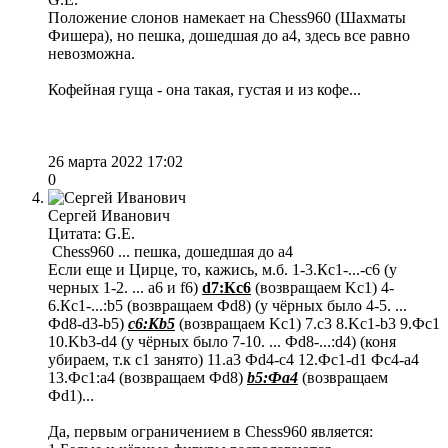
Положение слонов намекает на Chess960 (Шахматы
Фишера), но пешка, дошедшая до а4, здесь все равно
невозможна.
Кофейная гуща - она такая, густая и из кофе...
26 марта 2022 17:02
0
Сергей Иванович
Цитата: G.E.
Chess960 ... пешка, дошедшая до а4
Если еще и Цирце, то, кажись, м.б. 1-3.Кс1-...-с6 (у
черных 1-2. ... а6 и f6)
d7:Кc6
(возвращаем Kc1) 4-
6.Кс1-...:b5 (возвращаем Фd8) (у чёрных было 4-5. ...
Фd8-d3-b5)
c6:Кb5
(возвращаем Kc1) 7.с3 8.Kc1-b3 9.Фc1
10.Kb3-d4 (у чёрных было 7-10. ... Фd8-...:d4) (коня
убираем, т.к с1 занято) 11.а3 Фd4-с4 12.Фс1-d1 Фc4-a4
13.Фc1:a4 (возвращаем Фd8)
b5:Фa4
(возвращаем
Фd1)...
Да, первым ограничением в Chess960 является: