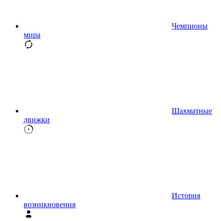
Чемпионы
мира
Шахматные
движки
История
возникновения