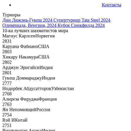
Контакты
Турниры
Дин Лижэнь-Гукеш 2024
Супертурнир Tata Steel 2024
Олимпиада, Венгрия, 2024
Кубок Синкфилда 2024
10-ка лучших шахматистов мира
Магнус Карлсен
Норвегия
2831
Каруана Фабиано
США
2803
Хикару Накамура
США
2802
Арджун Эригайси
Индия
2801
Гукеш Доммараджу
Индия
2777
Нодирбек Абдусатторов
Узбекистан
2768
Алиреза Фируджа
Франция
2763
Ян Непомнящий
Россия
2754
Вэй И
Китай
2751
Вишванатан Ананд
Индия