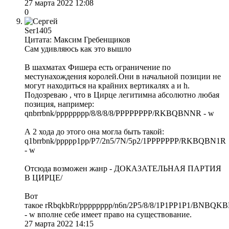
27 марта 2022 12:08
0
Ser1405
Цитата: Максим Гребенщиков
Сам удивляюсь как это вышло
В шахматах Фишера есть ограничение по
местунахождения королей.Они в начальной позиции не
могут находиться на крайних вертикалях а и h.
Подозреваю , что в Цирце легитимна абсолютно любая
позиция, например:
qnbrrbnk/pppppppp/8/8/8/8/PPPPPPPP/RKBQBNNR - w
А 2 хода до этого она могла быть такой:
q1brrbnk/ppppp1pp/P7/2n5/7N/5p2/1PPPPPPP/RKBQBN1R
- w
Отсюда возможен жанр - ДОКАЗАТЕЛЬНАЯ ПАРТИЯ
В ЦИРЦЕ/
Вот
такое rRbqkbRr/pppppppp/n6n/2P5/8/8/1P1PP1P1/BNBQK
- w вполне себе имеет право на существование.
27 марта 2022 14:15