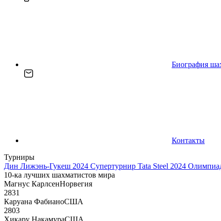
Биография ша
Контакты
Турниры
Дин Лижэнь-Гукеш 2024
Супертурнир Tata Steel 2024
Олимпиад
10-ка лучших шахматистов мира
Магнус Карлсен
Норвегия
2831
Каруана Фабиано
США
2803
Хикару Накамура
США