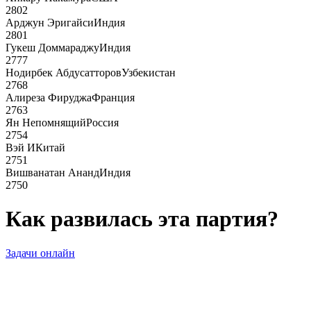
2802
Арджун Эригайси
Индия
2801
Гукеш Доммараджу
Индия
2777
Нодирбек Абдусатторов
Узбекистан
2768
Алиреза Фируджа
Франция
2763
Ян Непомнящий
Россия
2754
Вэй И
Китай
2751
Вишванатан Ананд
Индия
2750
Как развилась эта партия?
Задачи онлайн