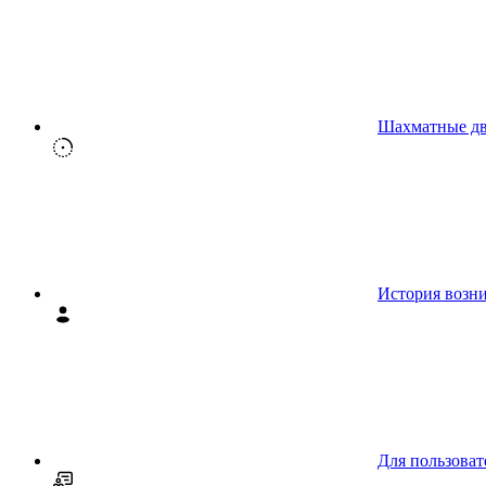
Шахматные д
История возн
Для пользоват