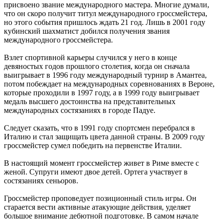
присвоено звание международного мастера. Многие думали,
что он скоро получит титул международного гроссмейстера,
но этого события пришлось ждать 21 год. Лишь в 2001 году
кубинский шахматист добился получения звания
международного гроссмейстера.
Взлет спортивной карьеры случился у него в конце
девяностых годов прошлого столетия, когда он сначала
выигрывает в 1996 году международный турнир в Амантеа,
потом побеждает на международных соревнованиях в Вероне,
которые проходили в 1997 году, а в 1999 году выигрывает
медаль высшего достоинства на представительных
международных состязаниях в городе Падуе.
Следует сказать, что в 1991 году спортсмен перебрался в
Италию и стал защищать цвета данной страны. В 2009 году
гроссмейстер сумел победить на первенстве Италии.
В настоящий момент гроссмейстер живет в Риме вместе с
женой. Супруги имеют двое детей. Ортега участвует в
состязаниях сеньоров.
Гроссмейстер проповедует позиционный стиль игры. Он
старается вести активные атакующие действия, уделяет
большое внимание дебютной подготовке. В самом начале