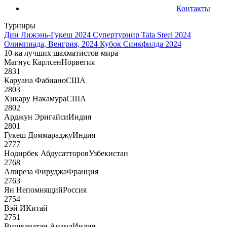
Контакты
Турниры
Дин Лижэнь-Гукеш 2024
Супертурнир Tata Steel 2024
Олимпиада, Венгрия, 2024
Кубок Синкфилда 2024
10-ка лучших шахматистов мира
Магнус Карлсен
Норвегия
2831
Каруана Фабиано
США
2803
Хикару Накамура
США
2802
Арджун Эригайси
Индия
2801
Гукеш Доммараджу
Индия
2777
Нодирбек Абдусатторов
Узбекистан
2768
Алиреза Фируджа
Франция
2763
Ян Непомнящий
Россия
2754
Вэй И
Китай
2751
Вишванатан Ананд
Индия