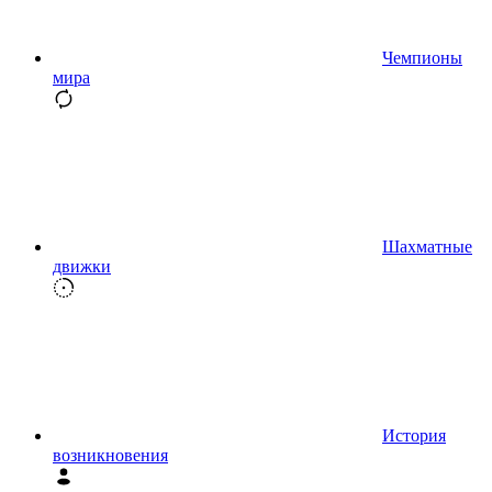
Чемпионы
мира
Шахматные
движки
История
возникновения