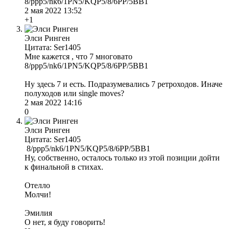
8/ppp5/nk6/1PN5/KQP5/8/6PP/5BB1
2 мая 2022 13:52
+1
Элси Ринген
Цитата: Ser1405
Мне кажется , что 7 многовато
8/ppp5/nk6/1PN5/KQP5/8/6PP/5BB1
Ну здесь 7 и есть. Подразумевались 7 ретроходов. Иначе
полуходов или single moves?
2 мая 2022 14:16
0
Элси Ринген
Цитата: Ser1405
8/ppp5/nk6/1PN5/KQP5/8/6PP/5BB1
Ну, собственно, осталось только из этой позиции дойти
к финальной в стихах.
Отелло
Молчи!
Эмилия
О нет, я буду говорить!