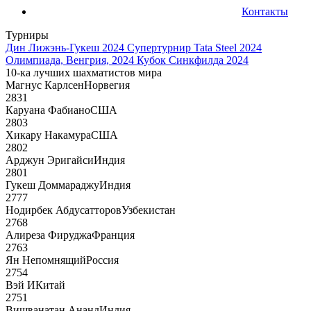
Контакты
Турниры
Дин Лижэнь-Гукеш 2024
Супертурнир Tata Steel 2024
Олимпиада, Венгрия, 2024
Кубок Синкфилда 2024
10-ка лучших шахматистов мира
Магнус Карлсен
Норвегия
2831
Каруана Фабиано
США
2803
Хикару Накамура
США
2802
Арджун Эригайси
Индия
2801
Гукеш Доммараджу
Индия
2777
Нодирбек Абдусатторов
Узбекистан
2768
Алиреза Фируджа
Франция
2763
Ян Непомнящий
Россия
2754
Вэй И
Китай
2751
Вишванатан Ананд
Индия