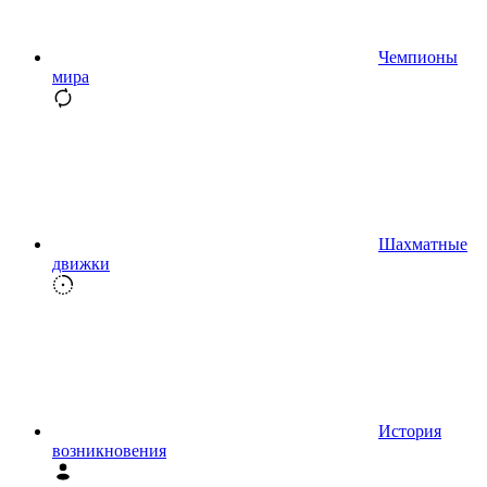
Чемпионы
мира
Шахматные
движки
История
возникновения