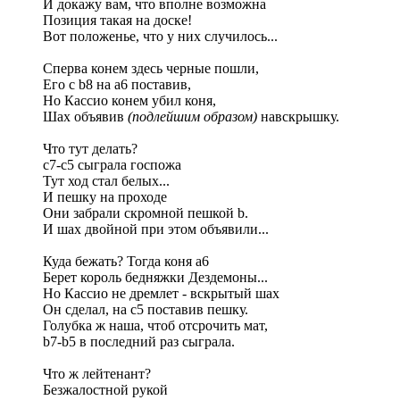
И докажу вам, что вполне возможна
Позиция такая на доске!
Вот положенье, что у них случилось...
Сперва конем здесь черные пошли,
Его с b8 на а6 поставив,
Но Кассио конем убил коня,
Шах объявив
(подлейшим образом)
навскрышку.
Что тут делать?
с7-с5 сыграла госпожа
Тут ход стал белых...
И пешку на проходе
Они забрали скромной пешкой b.
И шах двойной при этом объявили...
Куда бежать? Тогда коня а6
Берет король бедняжки Дездемоны...
Но Кассио не дремлет - вскрытый шах
Он сделал, на с5 поставив пешку.
Голубка ж наша, чтоб отсрочить мат,
b7-b5 в последний раз сыграла.
Что ж лейтенант?
Безжалостной рукой