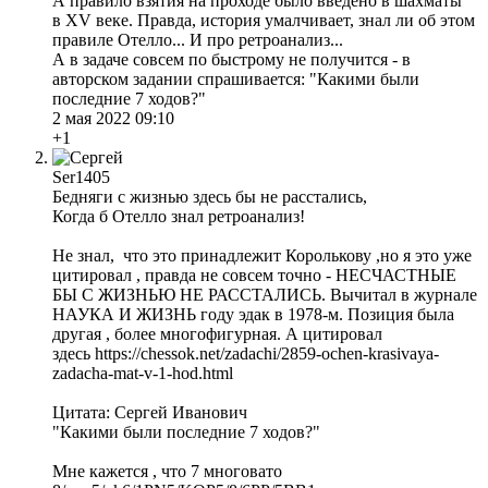
А правило взятия на проходе было введено в шахматы
в XV веке. Правда, история умалчивает, знал ли об этом
правиле Отелло... И про ретроанализ...
А в задаче совсем по быстрому не получится - в
авторском задании спрашивается: "Какими были
последние 7 ходов?"
2 мая 2022 09:10
+1
Ser1405
Бедняги с жизнью здесь бы не расстались,
Когда б Отелло знал ретроанализ!
Не знал, что это принадлежит Королькову ,но я это уже
цитировал , правда не совсем точно - НЕСЧАСТНЫЕ
БЫ С ЖИЗНЬЮ НЕ РАССТАЛИСЬ. Вычитал в журнале
НАУКА И ЖИЗНЬ году эдак в 1978-м. Позиция была
другая , более многофигурная. А цитировал
здесь https://chessok.net/zadachi/2859-ochen-krasivaya-
zadacha-mat-v-1-hod.html
Цитата: Сергей Иванович
"Какими были последние 7 ходов?"
Мне кажется , что 7 многовато