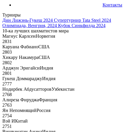
Контакты
Турниры
Дин Лижэнь-Гукеш 2024
Супертурнир Tata Steel 2024
Олимпиада, Венгрия, 2024
Кубок Синкфилда 2024
10-ка лучших шахматистов мира
Магнус Карлсен
Норвегия
2831
Каруана Фабиано
США
2803
Хикару Накамура
США
2802
Арджун Эригайси
Индия
2801
Гукеш Доммараджу
Индия
2777
Нодирбек Абдусатторов
Узбекистан
2768
Алиреза Фируджа
Франция
2763
Ян Непомнящий
Россия
2754
Вэй И
Китай
2751
Вишванатан Ананд
Индия