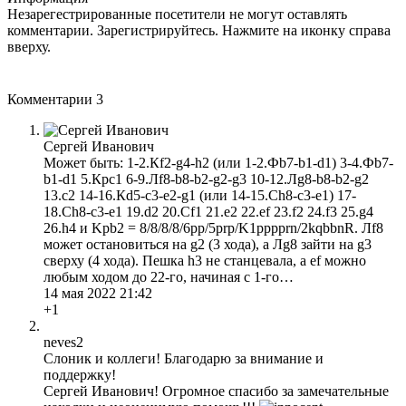
Незарегестрированные посетители не могут оставлять
комментарии. Зарегистрируйтесь. Нажмите на иконку справа
вверху.
Комментарии
3
Сергей Иванович
Может быть: 1-2.Кf2-g4-h2 (или 1-2.Фb7-b1-d1) 3-4.Фb7-
b1-d1 5.Крс1 6-9.Лf8-b8-b2-g2-g3 10-12.Лg8-b8-b2-g2
13.с2 14-16.Кd5-c3-e2-g1 (или 14-15.Ch8-c3-e1) 17-
18.Ch8-c3-e1 19.d2 20.Cf1 21.e2 22.ef 23.f2 24.f3 25.g4
26.h4 и Kpb2 = 8/8/8/8/6pp/5prp/K1pppprn/2kqbbnR. Лf8
может остановиться на g2 (3 хода), а Лg8 зайти на g3
сверху (4 хода). Пешка h3 не станцевала, а ef можно
любым ходом до 22-го, начиная с 1-го…
14 мая 2022 21:42
+1
neves2
Слоник и коллеги! Благодарю за внимание и
поддержку!
Сергей Иванович! Огромное спасибо за замечательные