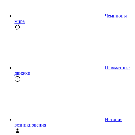
Чемпионы
мира
Шахматные
движки
История
возникновения