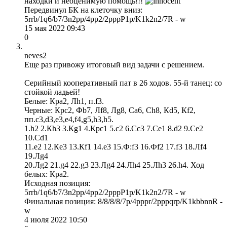
находки и неоценимую помощь!!!
Передвинул БК на клеточку вниз:
5rrb/1q6/b7/3n2pp/4pp2/2pppP1p/K1k2n2/7R - w
15 мая 2022 09:43
0
neves2
Еще раз привожу итоговый вид задачи с решением.
Серийный кооперативный пат в 26 ходов. 55-й танец: со
стойкой ладьей!
Белые: Крa2, Лh1, п.f3.
Черные: Крc2, Фb7, Лf8, Лg8, Сa6, Сh8, Кd5, Кf2,
пп.c3,d3,e3,e4,f4,g5,h3,h5.
1.h2 2.Кh3 3.Кg1 4.Крc1 5.c2 6.Сc3 7.Сe1 8.d2 9.Сe2
10.Сd1
11.e2 12.Кe3 13.Кf1 14.e3 15.Ф:f3 16.Фf2 17.f3 18.Лf4
19.Лg4
20.Лg2 21.g4 22.g3 23.Лg4 24.Лh4 25.Лh3 26.h4. Ход
белых: Крa2.
Исходная позиция:
5rrb/1q6/b7/3n2pp/4pp2/2pppP1p/K1k2n2/7R - w
Финальная позиция: 8/8/8/8/7p/4pppr/2pppqrp/K1kbbnnR -
w
4 июля 2022 10:50