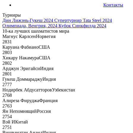
Контакты
Турниры
Дин Лижэнь-Гукеш 2024
Супертурнир Tata Steel 2024
Олимпиада, Венгрия, 2024
Кубок Синкфилда 2024
10-ка лучших шахматистов мира
Магнус Карлсен
Норвегия
2831
Каруана Фабиано
США
2803
Хикару Накамура
США
2802
Арджун Эригайси
Индия
2801
Гукеш Доммараджу
Индия
2777
Нодирбек Абдусатторов
Узбекистан
2768
Алиреза Фируджа
Франция
2763
Ян Непомнящий
Россия
2754
Вэй И
Китай
2751
Вишванатан Ананд
Индия