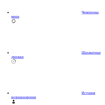
Чемпионы
мира
Шахматные
движки
История
возникновения