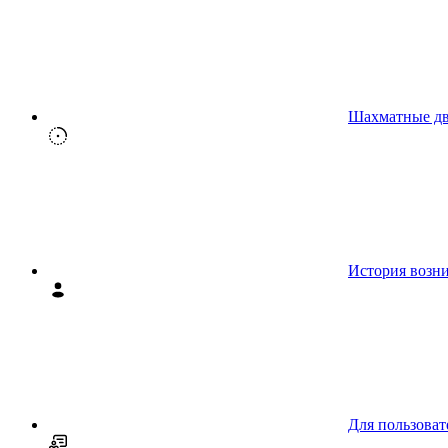
Шахматные д
История возн
Для пользоват