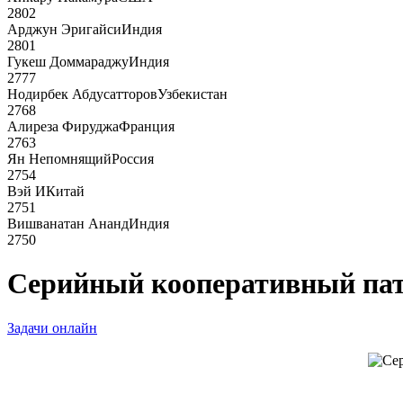
2802
Арджун Эригайси
Индия
2801
Гукеш Доммараджу
Индия
2777
Нодирбек Абдусатторов
Узбекистан
2768
Алиреза Фируджа
Франция
2763
Ян Непомнящий
Россия
2754
Вэй И
Китай
2751
Вишванатан Ананд
Индия
2750
Серийный кооперативный пат 
Задачи онлайн