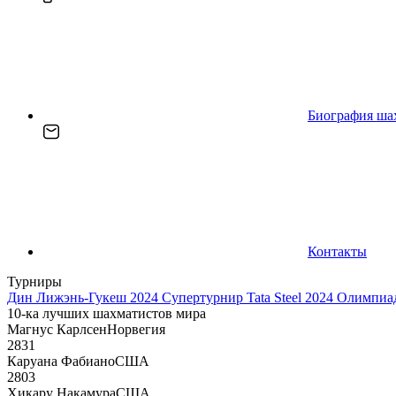
Биография ша
Контакты
Турниры
Дин Лижэнь-Гукеш 2024
Супертурнир Tata Steel 2024
Олимпиад
10-ка лучших шахматистов мира
Магнус Карлсен
Норвегия
2831
Каруана Фабиано
США
2803
Хикару Накамура
США