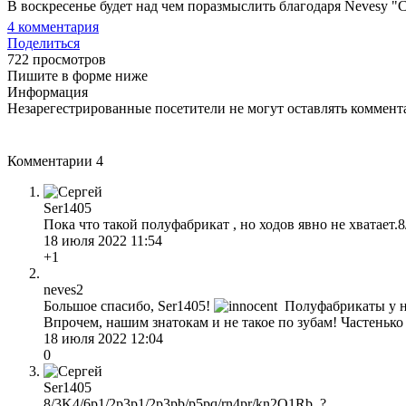
В воскресенье будет над чем поразмыслить благодаря Nevesу "
4
комментария
Поделиться
722 просмотров
Пишите в форме ниже
Информация
Незарегестрированные посетители не могут оставлять коммента
Комментарии
4
Ser1405
Пока что такой полуфабрикат , но ходов явно не хватает.
18 июля 2022 11:54
+1
neves2
Большое спасибо, Ser1405!
Полуфабрикаты у нас
Впрочем, нашим знатокам и не такое по зубам! Частенько 
18 июля 2022 12:04
0
Ser1405
8/3K4/6p1/2p3p1/2p3pb/p5pq/rn4pr/kn2Q1Rb ?