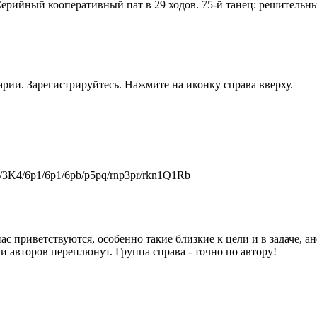
Серийный кооперативный пат в 29 ходов. 75-й танец: решительн
рии. Зарегистрируйтесь. Нажмите на иконку справа вверху.
8/3K4/6p1/6p1/6pb/p5pq/rnp3pr/rkn1Q1Rb
 приветствуются, особенно такие близкие к цели и в задаче, 
и авторов переплюнут. Группа справа - точно по автору!