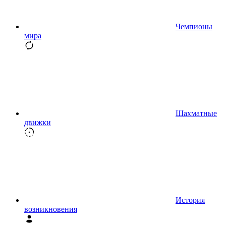
Чемпионы
мира
Шахматные
движки
История
возникновения