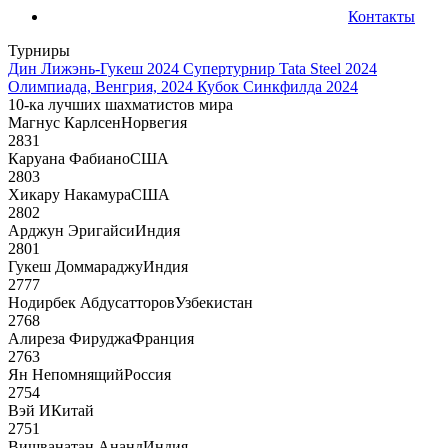
Контакты
Турниры
Дин Лижэнь-Гукеш 2024
Супертурнир Tata Steel 2024
Олимпиада, Венгрия, 2024
Кубок Синкфилда 2024
10-ка лучших шахматистов мира
Магнус Карлсен
Норвегия
2831
Каруана Фабиано
США
2803
Хикару Накамура
США
2802
Арджун Эригайси
Индия
2801
Гукеш Доммараджу
Индия
2777
Нодирбек Абдусатторов
Узбекистан
2768
Алиреза Фируджа
Франция
2763
Ян Непомнящий
Россия
2754
Вэй И
Китай
2751
Вишванатан Ананд
Индия