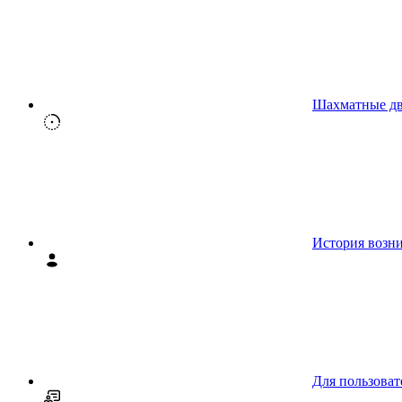
Шахматные д
История возн
Для пользоват