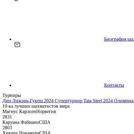
Биография ша
Контакты
Турниры
Дин Лижэнь-Гукеш 2024
Супертурнир Tata Steel 2024
Олимпиад
10-ка лучших шахматистов мира
Магнус Карлсен
Норвегия
2831
Каруана Фабиано
США
2803
Хикару Накамура
США