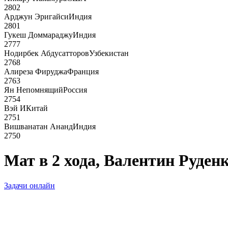
2802
Арджун Эригайси
Индия
2801
Гукеш Доммараджу
Индия
2777
Нодирбек Абдусатторов
Узбекистан
2768
Алиреза Фируджа
Франция
2763
Ян Непомнящий
Россия
2754
Вэй И
Китай
2751
Вишванатан Ананд
Индия
2750
Мат в 2 хода, Валентин Руденк
Задачи онлайн