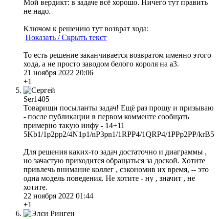
Мой вердикт: в задаче всё хорошо. Ничего тут править
не надо.
Ключом к решению тут возврат хода:
Показать / Скрыть текст
То есть решение заканчивается возвратом именно этого
хода, а не просто заводом белого короля на а3.
21 ноября 2022 20:06
+1
Ser1405
Товарищи посыланты задач! Ещё раз прошу и призываю
- после публикации в первом комменте сообщать
примерно такую инфу - 14+11
5Kb1/1p2pp2/4N1p1/nP3pn1/1RPP4/1QRP4/1PPp2PP/krB5
Для решения каких-то задач достаточно и диаграммы ,
но зачастую приходится обращаться за доской. Хотите
привлечь внимание коллег , сэкономив их время, -- это
одна модель поведения. Не хотите - ну , значит , не
хотите.
22 ноября 2022 01:44
+1