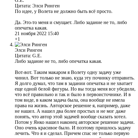
G.E.
Цитата: Элси Ринген
По идее, у Волета не должно быть всё просто.
Да. Это-то меня и смущает. Либо задание не то, либо
опечатка какая.
21 ноября 2022 15:40
+1
Элси Ринген
Цитата: G.E.
Либо задание не то, либо опечатка какая.
Вот-вот. Таким макаром я Волету одну задачу уже
чинил. Вот только не знаю, куда эту починку отправить.
Я долго думал, что там в задании опечатка и не хватает
еще одной белой фигуры. Но вы тогда меня все убедили,
что всё правильно и так и было в первоисточнике. И в
том виде, в каком задача была, она вообще не имела
права на жизнь. Авторское решение я, например, даже
не нашел. А нашел два более простых и не мог даже
понять, что автор этой задачей вообще сказать хотел.
Потом у Янко нашел наконец авторское решение задачи.
Оно очень красивое было. И поэтому пришлось задачу
лечить. Что я и сделал. Причем спас не только первую