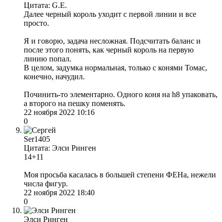
Цитата: G.E.
Далее черный король уходит с первой линии и все
просто.
Я и говорю, задача несложная. Подсчитать баланс и
после этого понять, как черный король на первую
линию попал.
В целом, задумка нормальная, только с конями Томас,
конечно, начудил.
Починить-то элементарно. Одного коня на h8 упаковать,
а второго на пешку поменять.
22 ноября 2022 10:16
0
Ser1405
Цитата: Элси Ринген
14+11
Моя просьба касалась в большей степени ФЕНа, нежели
числа фигур.
22 ноября 2022 18:40
0
Элси Ринген