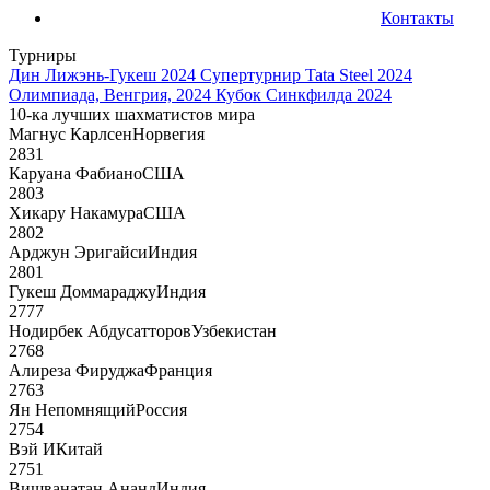
Контакты
Турниры
Дин Лижэнь-Гукеш 2024
Супертурнир Tata Steel 2024
Олимпиада, Венгрия, 2024
Кубок Синкфилда 2024
10-ка лучших шахматистов мира
Магнус Карлсен
Норвегия
2831
Каруана Фабиано
США
2803
Хикару Накамура
США
2802
Арджун Эригайси
Индия
2801
Гукеш Доммараджу
Индия
2777
Нодирбек Абдусатторов
Узбекистан
2768
Алиреза Фируджа
Франция
2763
Ян Непомнящий
Россия
2754
Вэй И
Китай
2751
Вишванатан Ананд
Индия