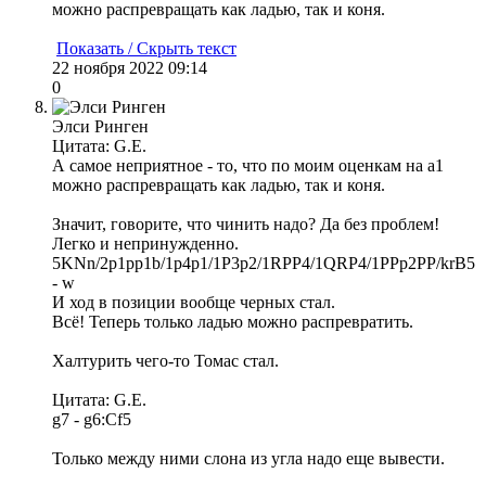
можно распревращать как ладью, так и коня.
Показать / Скрыть текст
22 ноября 2022 09:14
0
Элси Ринген
Цитата: G.E.
А самое неприятное - то, что по моим оценкам на а1
можно распревращать как ладью, так и коня.
Значит, говорите, что чинить надо? Да без проблем!
Легко и непринужденно.
5KNn/2p1pp1b/1p4p1/1P3p2/1RPP4/1QRP4/1PPp2PP/krB5
- w
И ход в позиции вообще черных стал.
Всё! Теперь только ладью можно распревратить.
Халтурить чего-то Томас стал.
Цитата: G.E.
g7 - g6:Cf5
Только между ними слона из угла надо еще вывести.