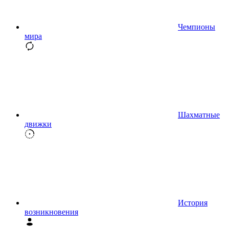
Чемпионы
мира
Шахматные
движки
История
возникновения