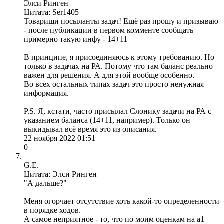
Элси Ринген
Цитата: Ser1405
Товарищи посыланты задач! Ещё раз прошу и призываю
- после публикации в первом комменте сообщать
примерно такую инфу - 14+11
В принципе, я присоединяюсь к этому требованию. Но
только в задачах на РА. Потому что там баланс реально
важен для решения. А для этой вообще особенно.
Во всех остальных типах задач это просто ненужная
информация.
P.S. Я, кстати, часто присылал Слонику задачи на РА с
указанием баланса (14+11, например). Только он
выкидывал всё время это из описания.
22 ноября 2022 01:51
0
G.E.
Цитата: Элси Ринген
"А дальше?"
Меня огорчает отсутствие хоть какой-то определенности
в порядке ходов.
А самое неприятное - то, что по моим оценкам на а1