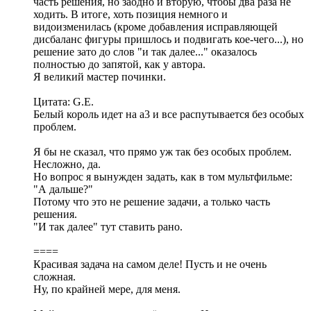
часть решения, но заодно и вторую, чтобы два раза не
ходить. В итоге, хоть позиция немного и
видоизменилась (кроме добавления исправляющей
дисбаланс фигуры пришлось и подвигать кое-чего...), но
решение зато до слов "и так далее..." оказалось
полностью до запятой, как у автора.
Я великий мастер починки.
Цитата: G.E.
Белый король идет на а3 и все распутывается без особых
проблем.
Я бы не сказал, что прямо уж так без особых проблем.
Несложно, да.
Но вопрос я вынужден задать, как в том мультфильме:
"А дальше?"
Потому что это не решение задачи, а только часть
решения.
"И так далее" тут ставить рано.
====
Красивая задача на самом деле! Пусть и не очень
сложная.
Ну, по крайней мере, для меня.