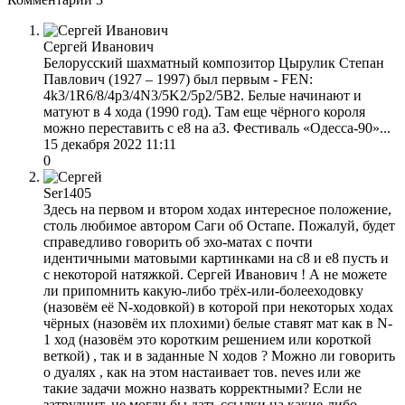
Сергей Иванович
Белорусский шахматный композитор Цырулик Степан
Павлович (1927 – 1997) был первым - FEN:
4k3/1R6/8/4p3/4N3/5K2/5p2/5B2. Белые начинают и
матуют в 4 хода (1990 год). Там еще чёрного короля
можно переставить с е8 на а3. Фестиваль «Одесса-90»...
15 декабря 2022 11:11
0
Ser1405
Здесь на первом и втором ходах интересное положение,
столь любимое автором Саги об Остапе. Пожалуй, будет
справедливо говорить об эхо-матах с почти
идентичными матовыми картинками на с8 и е8 пусть и
с некоторой натяжкой. Сергей Иванович ! А не можете
ли припомнить какую-либо трёх-или-болееходовку
(назовём её N-ходовкой) в которой при некоторых ходах
чёрных (назовём их плохими) белые ставят мат как в N-
1 ход (назовём это коротким решением или короткой
веткой) , так и в заданные N ходов ? Можно ли говорить
о дуалях , как на этом настаивает тов. neves или же
такие задачи можно назвать корректными? Если не
затруднит, не могли бы дать ссылки на какие-либо