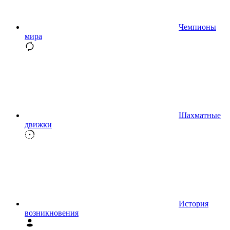
Чемпионы
мира
Шахматные
движки
История
возникновения