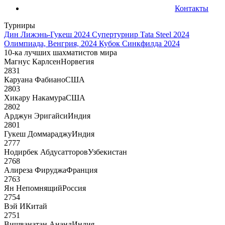
Контакты
Турниры
Дин Лижэнь-Гукеш 2024
Супертурнир Tata Steel 2024
Олимпиада, Венгрия, 2024
Кубок Синкфилда 2024
10-ка лучших шахматистов мира
Магнус Карлсен
Норвегия
2831
Каруана Фабиано
США
2803
Хикару Накамура
США
2802
Арджун Эригайси
Индия
2801
Гукеш Доммараджу
Индия
2777
Нодирбек Абдусатторов
Узбекистан
2768
Алиреза Фируджа
Франция
2763
Ян Непомнящий
Россия
2754
Вэй И
Китай
2751
Вишванатан Ананд
Индия