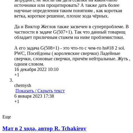
источники или процитировать? А также дать более
научные определения таким понятиям , как короткая
ветка, короткое решение, плохие хода чёрных.
Да и Виктор Жеглов также засвечен в суперпроблеме. В
частности в задаче G(507+1). Так что данный товарищ
обладает приличным стажем на ниве проблемистики.
А его задача G(508+1) - это что-то с чем-то hs#18 2 sol.
PWC, Посейдоны ( королевские сверчки) Ладейные
сверчки, слоновые сверчки, причём нейтральные. Жуть ,
одним словом.
16 декабря 2022 10:10
+1
chernysh
Показать / Скрыть текст
6 января 2023 17:38
+1
Еще
Мат в 2 хода, автор R. Tchakirov