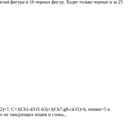
белая фигура и 16 черных фигур. Ходят только черные и за 25
2)=7, C=3(Cb1-d3-f1-h3)+3(Ch7-g8-c4-f1)=6, пешки=5 и
 от не танцующих пешек и слона...