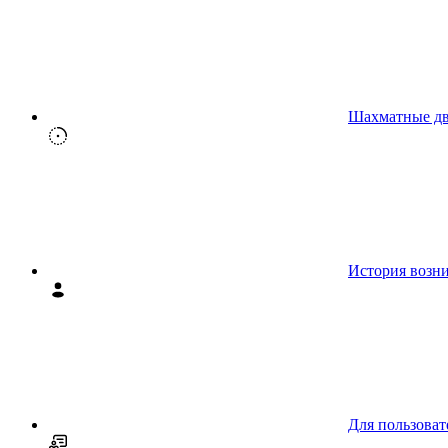
Шахматные д
История возн
Для пользоват