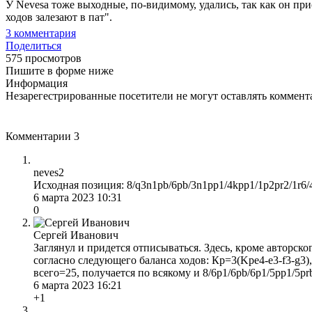
У Nevesa тоже выходные, по-видимому, удались, так как он прис
ходов залезают в пат".
3
комментария
Поделиться
575 просмотров
Пишите в форме ниже
Информация
Незарегестрированные посетители не могут оставлять коммента
Комментарии
3
neves2
Исходная позиция: 8/q3n1pb/6pb/3n1pp1/4kpp1/1p2pr2/1r6
6 марта 2023 10:31
0
Сергей Иванович
Заглянул и придется отписываться. Здесь, кроме авторског
согласно следующего баланса ходов: Кр=3(Kpе4-е3-f3-g3),
всего=25, получается по всякому и 8/6p1/6pb/6p1/5pp1/5pr
6 марта 2023 16:21
+1