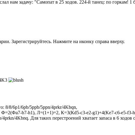
лал нам задачу: "Самопат в 25 ходов. 224-й танец: по горкам! 1 
рии. Зарегистрируйтесь. Нажмите на иконку справа вверху.
/4K3
о: 8/8/6p1/6pb/5ppb/5ppn/4prkr/4Kbqn,
 Ф=2(Фa7-b7-h1), Л=(1+1)=2, К=3(Кd5-c3-e2-g1)+4(Ke7-c6-e5-f3-h
b/4prkn/4Kbnq. Для таких перестроений хватает запаса в 6 ходов