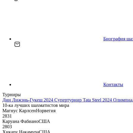
Биография ша
Контакты
Турниры
Дин Лижэнь-Гукеш 2024
Супертурнир Tata Steel 2024
Олимпиад
10-ка лучших шахматистов мира
Магнус Карлсен
Норвегия
2831
Каруана Фабиано
США
2803
Хикару Накамура
США