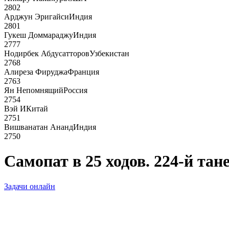
2802
Арджун Эригайси
Индия
2801
Гукеш Доммараджу
Индия
2777
Нодирбек Абдусатторов
Узбекистан
2768
Алиреза Фируджа
Франция
2763
Ян Непомнящий
Россия
2754
Вэй И
Китай
2751
Вишванатан Ананд
Индия
2750
Самопат в 25 ходов. 224-й тан
Задачи онлайн