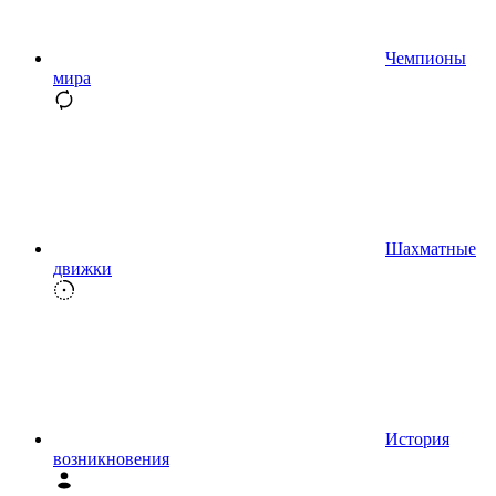
Чемпионы
мира
Шахматные
движки
История
возникновения