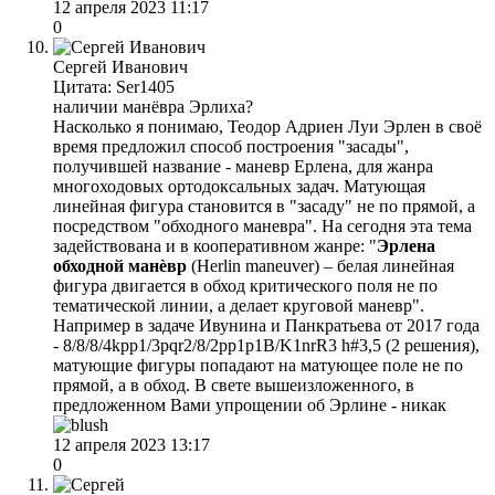
12 апреля 2023 11:17
0
Сергей Иванович
Цитата: Ser1405
наличии манёвра Эрлиха?
Насколько я понимаю, Теодор Адриен Луи Эрлен в своё
время предложил способ построения "засады",
получившей название - маневр Ерлена, для жанра
многоходовых ортодоксальных задач. Матующая
линейная фигура становится в "засаду" не по прямой, а
посредством "обходного маневра". На сегодня эта тема
задействована и в кооперативном жанре: "
Эрлена
обходной манѐвр
(Herlin maneuver) – белая линейная
фигура двигается в обход критического поля не по
тематической линии, а делает круговой маневр".
Например в задаче Ивунина и Панкратьева от 2017 года
- 8/8/8/4kpp1/3pqr2/8/2pp1p1B/K1nrR3 h#3,5 (2 решения),
матующие фигуры попадают на матующее поле не по
прямой, а в обход. В свете вышеизложенного, в
предложенном Вами упрощении об Эрлине - никак
12 апреля 2023 13:17
0