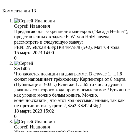
Комментарии
13
Сергей Иванович
Предлагаю для закрепления манёвров ("Засада Herlinа"),
представленных в задаче F. W. von Holzhausenа,
рассмотреть и следующую задачу:
FEN: 2N5/8/k2K4/8/p1PB4/P7/8/8 (5+2). Мат в 4 хода.
15 марта 2023 14:00
0
Ser1405
Что касается позиции на диаграмме. В случае 1. ... h6
сюжет напоминает трёхходовку Карпентера от 8 марта.
(Публикация 1903 г.) Если же 1. ...h5 то число дуалей
,начиная со второго хода просто немыслимое. Чуть ли не
как угодно можно белым ходить. Можно,
конечно,сказать , что этот ход бессмысленный, так как
не противостоит угрозе 2, Фа2 3.Фf2 4.Фg1 .
18 марта 2023 15:02
0
Сергей Иванович