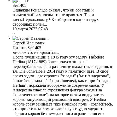
Ser1405
Однажды Рональдо сказал , что он богатый и
знаменитый и многим это не нравится. Так и
здесь.Первоходом у ЧК отбирается одно из двух
свободных полей...
19 марта 2023 07:48
0
Сергей Иванович
Цитата: Ser1405
многим это не нравится...
После публикации в 1845 году эту задачу Théodore
Herlinа (1817-1889) более полусотни раз
переопубликовывали различные шахматные издания, в
т.ч. Die Schwalbe в 2014 году к памятной дате. В свое
время задачи, где строятся "засады" ("мат Андерсона",
"индийская задача" Генри Ловедея), как и при "засаде
Herlinа", поражали воображение современников. У
Андерсена сначала стреляющая фигура заходит за
"критическое поле", на которое потом водружается
король, запускающий решающий выстрел. У Herlinа
король сразу занимает "критическое поле" (согласитесь,
что при столь малом кол-ве фигур трудно удержать
чёрного короля без немедленного ограничения его