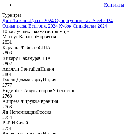
Контакты
Турниры
Дин Лижэнь-Гукеш 2024
Супертурнир Tata Steel 2024
Олимпиада, Венгрия, 2024
Кубок Синкфилда 2024
10-ка лучших шахматистов мира
Магнус Карлсен
Норвегия
2831
Каруана Фабиано
США
2803
Хикару Накамура
США
2802
Арджун Эригайси
Индия
2801
Гукеш Доммараджу
Индия
2777
Нодирбек Абдусатторов
Узбекистан
2768
Алиреза Фируджа
Франция
2763
Ян Непомнящий
Россия
2754
Вэй И
Китай
2751
Вишванатан Ананд
Индия