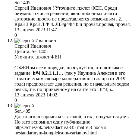
Ser1405
Сергей Иванович ! Уточните ,пжлст ФЕН. Среди
безумного числа решений, явно побочных ,найти
авторские просто не представляется возможным . 2. ...
Кра3 3.Крс3 Л:Ф 4. Лf3/g4/h4 b и прочая,прочая, прочая.
13 апреля 2023 11:47
0
Сергей Иванович
Цитата: Ser1405
Уточните ,пжлст ФЕН
С ФЕНом все в порядке, но я упустил, что вот такое
задание:
h#4 0.2.1.1.1…
(так у Ивунина Алексея в его
Тематическом словаре кооперативного жанра от 2019
года) предполагает два решения, но с начальным ходом
белых, т.е. по привычному на сайте это - h#3,5...
13 апреля 2023 14:02
0
Ser1405
Долго искал варианты с засадой, а их , получается ,нет.
Но зато вспомнил одну публикацию.
https://chessok.net/zadachi/2835-mat-v-3-hoda-s-
nestandartnym-kompleksom-variantov.html