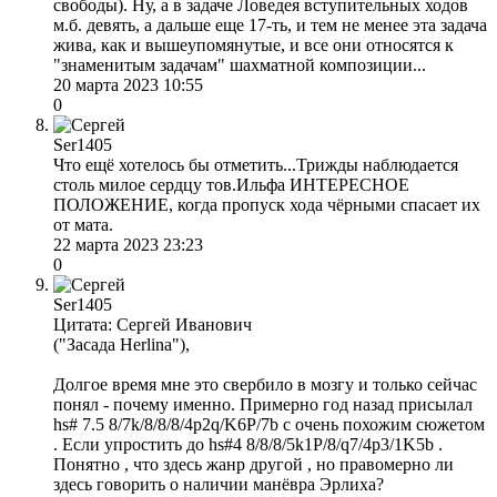
свободы). Ну, а в задаче Ловедея вступительных ходов
м.б. девять, а дальше еще 17-ть, и тем не менее эта задача
жива, как и вышеупомянутые, и все они относятся к
"знаменитым задачам" шахматной композиции...
20 марта 2023 10:55
0
Ser1405
Что ещё хотелось бы отметить...Трижды наблюдается
столь милое сердцу тов.Ильфа ИНТЕРЕСНОЕ
ПОЛОЖЕНИЕ, когда пропуск хода чёрными спасает их
от мата.
22 марта 2023 23:23
0
Ser1405
Цитата: Сергей Иванович
("Засада Herlinа"),
Долгое время мне это свербило в мозгу и только сейчас
понял - почему именно. Примерно год назад присылал
hs# 7.5 8/7k/8/8/8/4p2q/K6P/7b с очень похожим сюжетом
. Если упростить до hs#4 8/8/8/5k1P/8/q7/4p3/1K5b .
Понятно , что здесь жанр другой , но правомерно ли
здесь говорить о наличии манёвра Эрлиха?