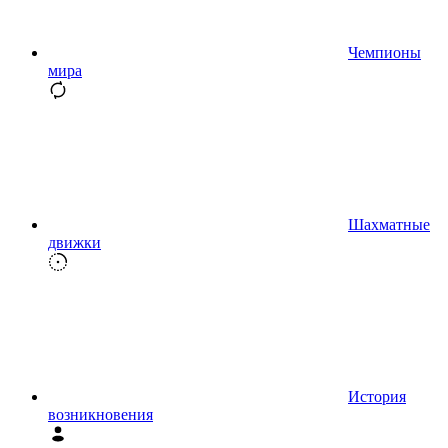
Чемпионы
мира
Шахматные
движки
История
возникновения