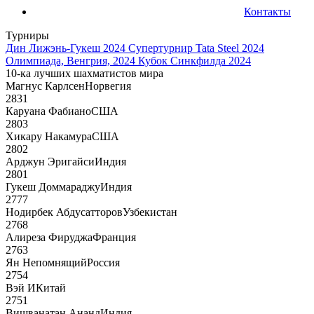
Контакты
Турниры
Дин Лижэнь-Гукеш 2024
Супертурнир Tata Steel 2024
Олимпиада, Венгрия, 2024
Кубок Синкфилда 2024
10-ка лучших шахматистов мира
Магнус Карлсен
Норвегия
2831
Каруана Фабиано
США
2803
Хикару Накамура
США
2802
Арджун Эригайси
Индия
2801
Гукеш Доммараджу
Индия
2777
Нодирбек Абдусатторов
Узбекистан
2768
Алиреза Фируджа
Франция
2763
Ян Непомнящий
Россия
2754
Вэй И
Китай
2751
Вишванатан Ананд
Индия