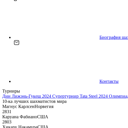
Биография ша
Контакты
Турниры
Дин Лижэнь-Гукеш 2024
Супертурнир Tata Steel 2024
Олимпиад
10-ка лучших шахматистов мира
Магнус Карлсен
Норвегия
2831
Каруана Фабиано
США
2803
Хикару Накамура
США