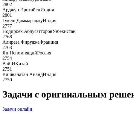
2802
Арджун Эригайси
Индия
2801
Гукеш Доммараджу
Индия
2777
Нодирбек Абдусатторов
Узбекистан
2768
Алиреза Фируджа
Франция
2763
Ян Непомнящий
Россия
2754
Вэй И
Китай
2751
Вишванатан Ананд
Индия
2750
Задачи с оригинальным реше
Задачи онлайн