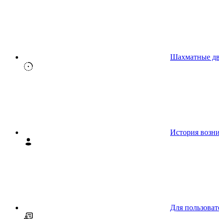
Шахматные д
История возн
Для пользоват