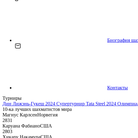
Биография ша
Контакты
Турниры
Дин Лижэнь-Гукеш 2024
Супертурнир Tata Steel 2024
Олимпиад
10-ка лучших шахматистов мира
Магнус Карлсен
Норвегия
2831
Каруана Фабиано
США
2803
Хикару Накамура
США