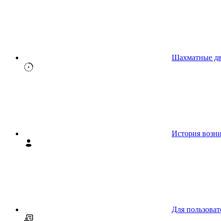
Шахматные д
История возн
Для пользоват