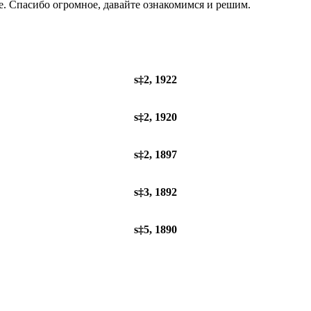
e. Спасибо огромное, давайте ознакомимся и решим.
s‡2, 1922
s‡2, 1920
s‡2, 1897
s‡3, 1892
s‡5, 1890