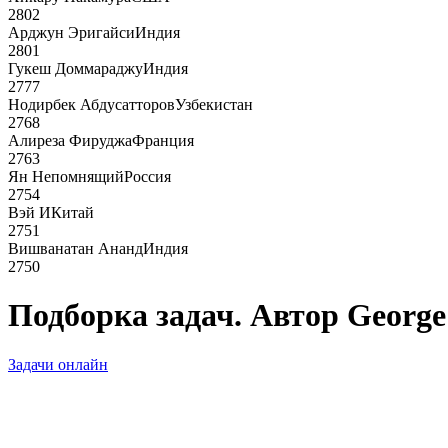
2802
Арджун Эригайси
Индия
2801
Гукеш Доммараджу
Индия
2777
Нодирбек Абдусатторов
Узбекистан
2768
Алиреза Фируджа
Франция
2763
Ян Непомнящий
Россия
2754
Вэй И
Китай
2751
Вишванатан Ананд
Индия
2750
Подборка задач. Автор Georg
Задачи онлайн