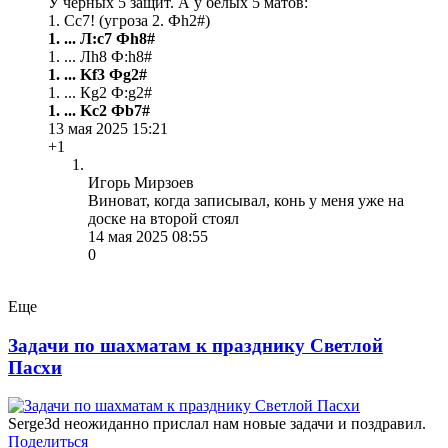
У черных 5 защит. А у белых 5 матов:
1. Сс7! (угроза 2. Фh2#)
1. ... Л:с7 Фh8#
1. ... Лh8 Ф:h8#
1. ... Kf3 Фg2#
1. ... Кg2 Ф:g2#
1. ... Kc2 Фb7#
13 мая 2025 15:21
+1
Игорь Мирзоев
Виноват, когда записывал, конь у меня уже на
доске на второй стоял
14 мая 2025 08:55
0
Еще
Задачи по шахматам к празднику Светлой
Пасхи
Serge3d неожиданно прислал нам новые задачи и поздравил.
Поделиться