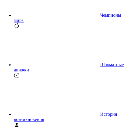
Чемпионы
мира
Шахматные
движки
История
возникновения