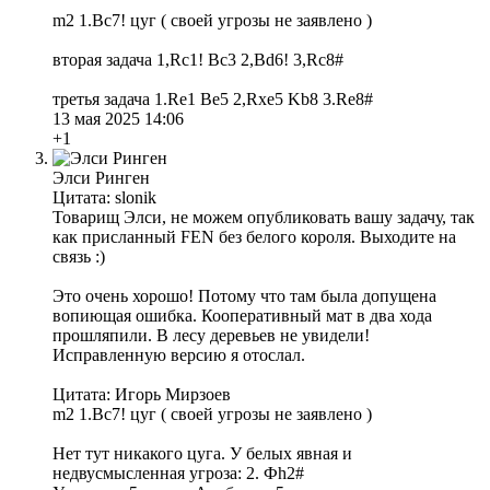
m2 1.Bc7! цуг ( своей угрозы не заявлено )
вторая задача 1,Rc1! Bc3 2,Bd6! 3,Rc8#
третья задача 1.Re1 Be5 2,Rxe5 Kb8 3.Re8#
13 мая 2025 14:06
+1
Элси Ринген
Цитата: slonik
Товарищ Элси, не можем опубликовать вашу задачу, так
как присланный FEN без белого короля. Выходите на
связь :)
Это очень хорошо! Потому что там была допущена
вопиющая ошибка. Кооперативный мат в два хода
прошляпили. В лесу деревьев не увидели!
Исправленную версию я отослал.
Цитата: Игорь Мирзоев
m2 1.Bc7! цуг ( своей угрозы не заявлено )
Нет тут никакого цуга. У белых явная и
недвусмысленная угроза: 2. Фh2#