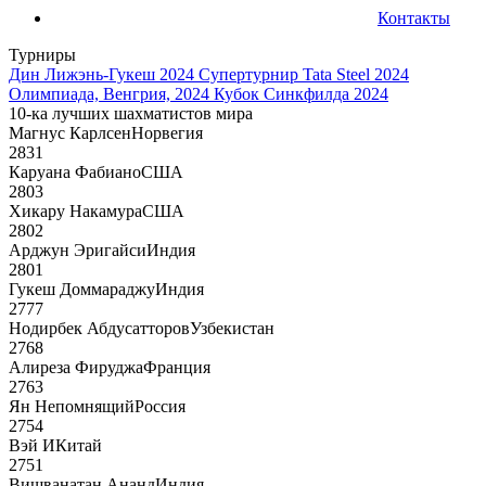
Контакты
Турниры
Дин Лижэнь-Гукеш 2024
Супертурнир Tata Steel 2024
Олимпиада, Венгрия, 2024
Кубок Синкфилда 2024
10-ка лучших шахматистов мира
Магнус Карлсен
Норвегия
2831
Каруана Фабиано
США
2803
Хикару Накамура
США
2802
Арджун Эригайси
Индия
2801
Гукеш Доммараджу
Индия
2777
Нодирбек Абдусатторов
Узбекистан
2768
Алиреза Фируджа
Франция
2763
Ян Непомнящий
Россия
2754
Вэй И
Китай
2751
Вишванатан Ананд
Индия