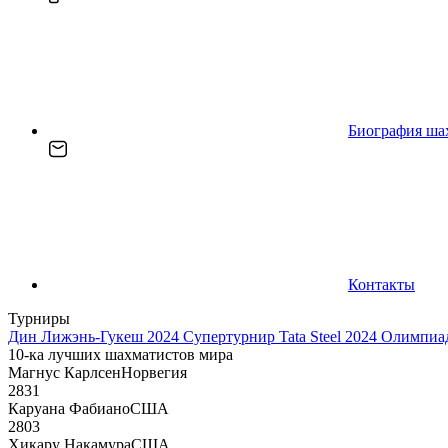
Биография ша
Контакты
Турниры
Дин Лижэнь-Гукеш 2024
Супертурнир Tata Steel 2024
Олимпиад
10-ка лучших шахматистов мира
Магнус Карлсен
Норвегия
2831
Каруана Фабиано
США
2803
Хикару Накамура
США