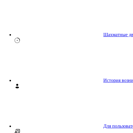
Шахматные д
История возн
Для пользоват