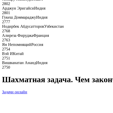
2802
Арджун Эригайси
Индия
2801
Гукеш Доммараджу
Индия
2777
Нодирбек Абдусатторов
Узбекистан
2768
Алиреза Фируджа
Франция
2763
Ян Непомнящий
Россия
2754
Вэй И
Китай
2751
Вишванатан Ананд
Индия
2750
Шахматная задача. Чем закон
Задачи онлайн