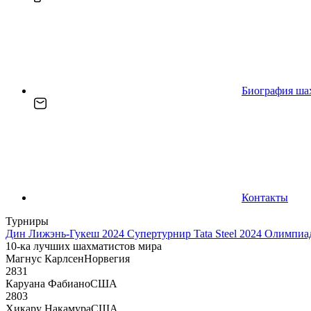
Биография ша
Контакты
Турниры
Дин Лижэнь-Гукеш 2024
Супертурнир Tata Steel 2024
Олимпиад
10-ка лучших шахматистов мира
Магнус Карлсен
Норвегия
2831
Каруана Фабиано
США
2803
Хикару Накамура
США