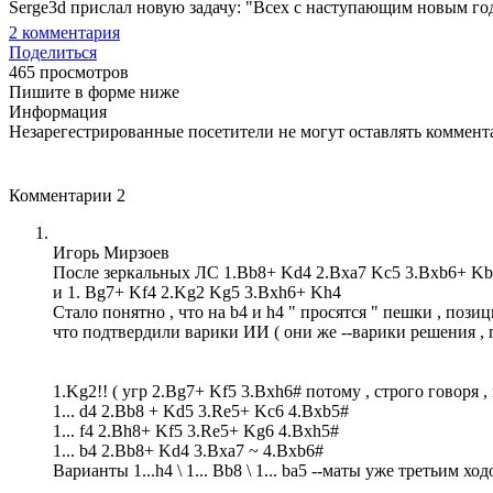
Serge3d прислал новую задачу: "Всех с наступающим новым годо
2
комментария
Поделиться
465 просмотров
Пишите в форме ниже
Информация
Незарегестрированные посетители не могут оставлять коммента
Комментарии
2
Игорь Мирзоев
После зеркальных ЛС 1.Bb8+ Kd4 2.Bxa7 Kc5 3.Bxb6+ K
и 1. Bg7+ Kf4 2.Kg2 Kg5 3.Bxh6+ Kh4
Стало понятно , что на b4 и h4 " просятся " пешки , пози
что подтвердили варики ИИ ( они же --варики решения , 
1.Kg2!! ( угр 2.Bg7+ Kf5 3.Bxh6# потому , строго говоря , 
1... d4 2.Bb8 + Kd5 3.Re5+ Kc6 4.Bxb5#
1... f4 2.Bh8+ Kf5 3.Re5+ Kg6 4.Bxh5#
1... b4 2.Bb8+ Kd4 3.Bxa7 ~ 4.Bxb6#
Варианты 1...h4 \ 1... Bb8 \ 1... ba5 --маты уже третьим хо