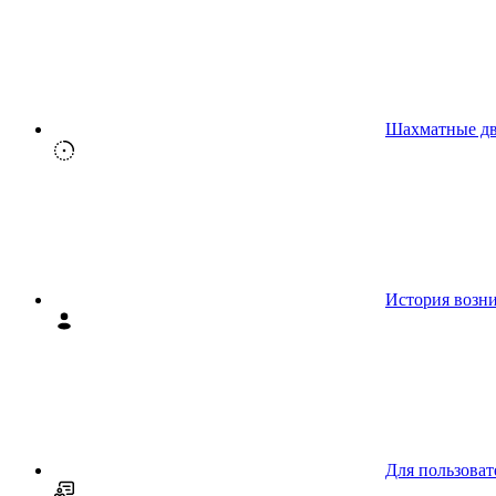
Шахматные д
История возн
Для пользоват