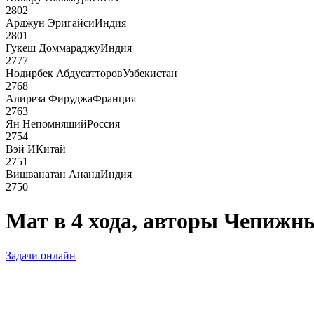
2802
Арджун Эригайси
Индия
2801
Гукеш Доммараджу
Индия
2777
Нодирбек Абдусатторов
Узбекистан
2768
Алиреза Фируджа
Франция
2763
Ян Непомнящий
Россия
2754
Вэй И
Китай
2751
Вишванатан Ананд
Индия
2750
Мат в 4 хода, авторы Чепижн
Задачи онлайн