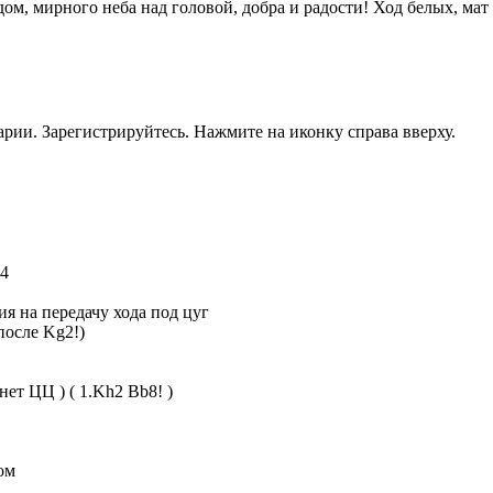
м, мирного неба над головой, добра и радости! Ход белых, мат в
рии. Зарегистрируйтесь. Нажмите на иконку справа вверху.
b4
ция на передачу хода под цуг
после Kg2!)
нет ЦЦ ) ( 1.Kh2 Bb8! )
дом