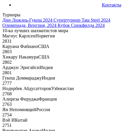
Контакты
Турниры
Дин Лижэнь-Гукеш 2024
Супертурнир Tata Steel 2024
Олимпиада, Венгрия, 2024
Кубок Синкфилда 2024
10-ка лучших шахматистов мира
Магнус Карлсен
Норвегия
2831
Каруана Фабиано
США
2803
Хикару Накамура
США
2802
Арджун Эригайси
Индия
2801
Гукеш Доммараджу
Индия
2777
Нодирбек Абдусатторов
Узбекистан
2768
Алиреза Фируджа
Франция
2763
Ян Непомнящий
Россия
2754
Вэй И
Китай
2751
Вишванатан Ананд
Индия