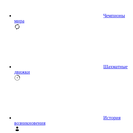
Чемпионы
мира
Шахматные
движки
История
возникновения