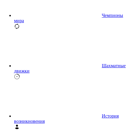
Чемпионы
мира
Шахматные
движки
История
возникновения