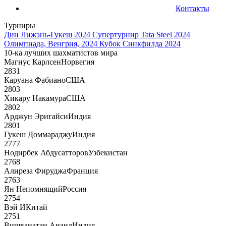
Контакты
Турниры
Дин Лижэнь-Гукеш 2024
Супертурнир Tata Steel 2024
Олимпиада, Венгрия, 2024
Кубок Синкфилда 2024
10-ка лучших шахматистов мира
Магнус Карлсен
Норвегия
2831
Каруана Фабиано
США
2803
Хикару Накамура
США
2802
Арджун Эригайси
Индия
2801
Гукеш Доммараджу
Индия
2777
Нодирбек Абдусатторов
Узбекистан
2768
Алиреза Фируджа
Франция
2763
Ян Непомнящий
Россия
2754
Вэй И
Китай
2751
Вишванатан Ананд
Индия