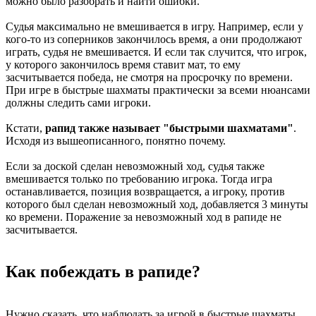
можно было разобрать и найти ошибки.
Судья максимально не вмешивается в игру. Например, если у
кого-то из соперников закончилось время, а они продолжают
играть, судья не вмешивается. И если так случится, что игрок,
у которого закончилось время ставит мат, то ему
засчитывается победа, не смотря на просрочку по времени.
При игре в быстрые шахматы практически за всеми нюансами
должны следить сами игроки.
Кстати,
рапид также называет "быстрыми шахматами"
.
Исходя из вышеописанного, понятно почему.
Если за доской сделан невозможный ход, судья также
вмешивается только по требованию игрока. Тогда игра
останавливается, позиция возвращается, а игроку, против
которого был сделан невозможный ход, добавляется 3 минуты
ко времени. Поражение за невозможный ход в рапиде не
засчитывается.
Как побеждать в рапиде?
Нужно сказать, что наблюдать за игрой в быстрые шахматы