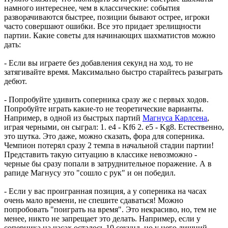
намного интереснее, чем в классические: события
разворачиваются быстрее, позиции бывают острее, игроки
часто совершают ошибки. Все это придает зрелищности
партии. Какие советы для начинающих шахматистов можно
дать:
- Если вы играете без добавления секунд на ход, то не
затягивайте время. Максимально быстро старайтесь разыграть
дебют.
- Попробуйте удивить соперника сразу же с первых ходов.
Попробуйте играть какие-то не теоретические варианты.
Например, в одной из быстрых партий
Магнуса Карлсена
,
играя черными, он сыграл: 1. e4 - Kf6 2. e5 - Kg8. Естественно,
это шутка. Это даже, можно сказать, фора для соперника.
Чемпион потерял сразу 2 темпа в начальной стадии партии!
Представить такую ситуацию в классике невозможно -
черные бы сразу попали в затруднительное поражение. А в
рапиде Магнусу это "сошло с рук" и он победил.
- Если у вас проигранная позиция, а у соперника на часах
очень мало времени, не спешите сдаваться! Можно
попробовать "поиграть на время". Это некрасиво, но, тем не
менее, никто не запрещает это делать. Например, если у
соперника на часах осталось 10 секунд, но у него лишний