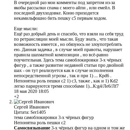
В очередной раз мои комменты под запретом из-за
якобы рассылки спама с моего айпи , или емейл. В
последней двухходовке. Коню приходится
некамильфошно бить пешку с5 первым ходом.
Еще мысли:
Ещё раз добрый день и спасибо, что взяли на себя труд
по ретрансляции моей мысли. Буду знать , что такая
возможность имеется , но обязуюсь не злоупотреблять
ею. Данная задачка , в случае моей правоты, нарушает
правила шахматной композиции , но всё-равно
поучительная. Здесь тема самоблокировки 3-х чёрных
фигур , а также развитие недавней статьи про двойной
шах - он тут реализуется как в случае исполнения
непосредственной угрозы , так и при 1) ... Крd6 .
Непонятна роль пешки с2 1) с3, также , как и 1) Кd2
легко парируются тремя способами 1)...К:g4/Ле6/Лf7
18 мая 2020 18:05
+2
Сергей Иванович
Цитата: Ser1405
тема самоблокировки 3-х чёрных фигур
Непонятна роль пешки с2
Самосвязывание
3-х чёрных фигур на одном и том же