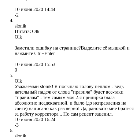
10 июня 2020 14:44
-2
slonik
Цитата: Olk
Olk
Заметили ошибку на странице?Выделите её мышкой и
нажмите Ctrl+Enter
10 июня 2020 15:53
0
Olk
Уважаемый slonik! Я посыпаю голову пеплом - ведь
дательный падеж от слова "правила" будет все-таки
"правилам" - тем самым моя 2-я придирка была
абсолютно неадекватной, и было (до исправления на
сайте) написано как раз верно! Да, рановато мне браться
за работу корректора... Но сам рецепт заценил.
10 июня 2020 16:24
-3
slonik