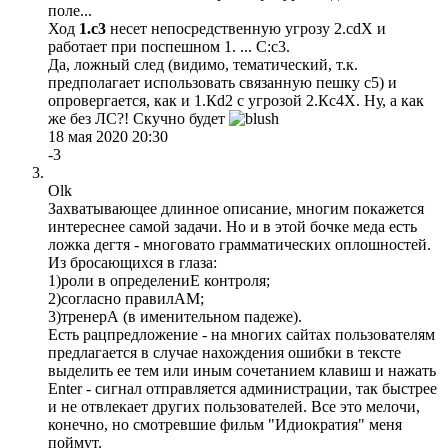
поле...
Ход
1.с3
несет непосредственную угрозу 2.сdХ и
работает при поспешном 1. ... С:с3.
Да, ложный след (видимо, тематический, т.к.
предполагает использовать связанную пешку с5) и
опровергается, как и 1.Кd2 с угрозой 2.Кс4Х. Ну, а как
же без ЛС?! Скучно будет
18 мая 2020 20:30
-3
Olk
Захватывающее длинное описание, многим покажется
интереснее самой задачи. Но и в этой бочке меда есть
ложка дегтя - многовато грамматических оплошностей.
Из бросающихся в глаза:
1)роли в определениЕ контроля;
2)согласно правилАМ;
3)тренерА (в именительном падеже).
Есть рацпредложение - на многих сайтах пользователям
предлагается в случае нахождения ошибки в тексте
выделить ее тем или иным сочетанием клавиш и нажать
Enter - сигнал отправляется администрации, так быстрее
и не отвлекает других пользователей. Все это мелочи,
конечно, но смотревшие фильм "Идиократия" меня
поймут.