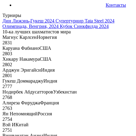
Контакты
Турниры
Дин Лижэнь-Гукеш 2024
Супертурнир Tata Steel 2024
Олимпиада, Венгрия, 2024
Кубок Синкфилда 2024
10-ка лучших шахматистов мира
Магнус Карлсен
Норвегия
2831
Каруана Фабиано
США
2803
Хикару Накамура
США
2802
Арджун Эригайси
Индия
2801
Гукеш Доммараджу
Индия
2777
Нодирбек Абдусатторов
Узбекистан
2768
Алиреза Фируджа
Франция
2763
Ян Непомнящий
Россия
2754
Вэй И
Китай
2751
Вишванатан Ананд
Индия