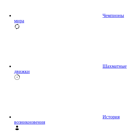
Чемпионы
мира
Шахматные
движки
История
возникновения