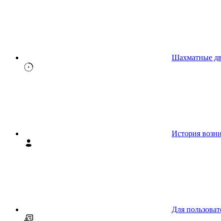
Шахматные д
История возн
Для пользоват