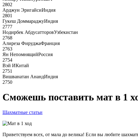
2802
Арджун Эригайси
Индия
2801
Гукеш Доммараджу
Индия
2777
Нодирбек Абдусатторов
Узбекистан
2768
Алиреза Фируджа
Франция
2763
Ян Непомнящий
Россия
2754
Вэй И
Китай
2751
Вишванатан Ананд
Индия
2750
Сможешь поставить мат в 1 хо
Шахматные статьи
Приветствуем всех, от мала до велика! Если вы любите шахматы