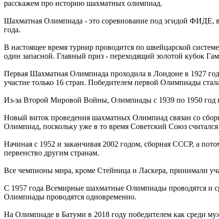
расскажем про историю шахматных олимпиад.
Шахматная Олимпиада - это соревнование под эгидой ФИДЕ, в 
года.
В настоящее время турнир проводится по швейцарской системе
один запасной. Главный приз - переходящий золотой кубок Гам
Первая Шахматная Олимпиада проходила в Лондоне в 1927 году
участие только 16 стран. Победителем первой Олимпиады стал
Из-за Второй Мировой Войны, Олимпиады с 1939 по 1950 год 
Новый виток проведения шахматных Олимпиад связан со сборн
Олимпиад, поскольку уже в то время Советский Союз считался
Начиная с 1952 и заканчивая 2002 годом, сборная СССР, а пот
первенство другим странам.
Все чемпионы мира, кроме Стейница и Ласкера, принимали уча
С 1957 года Всемирные шахматные Олимпиады проводятся и с
Олимпиады проводятся одновременно.
На Олимпиаде в Батуми в 2018 году победителем как среди му