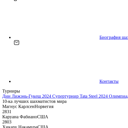
Биография ша
Контакты
Турниры
Дин Лижэнь-Гукеш 2024
Супертурнир Tata Steel 2024
Олимпиад
10-ка лучших шахматистов мира
Магнус Карлсен
Норвегия
2831
Каруана Фабиано
США
2803
Хикару Накамура
США