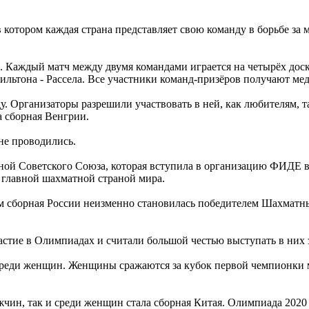
котором каждая страна представляет свою команду в борьбе за 
. Каждый матч между двумя командами играется на четырёх доск
ильтона - Рассела. Все участники команд-призёров получают мед
. Организаторы разрешили участвовать в ней, как любителям, т
а сборная Венгрии.
не проводились.
ой Советского Союза, которая вступила в организацию ФИДЕ в 
 главной шахматной страной мира.
ом сборная России неизменно становилась победителем Шахматны
стие в Олимпиадах и считали большой честью выступать в них з
реди женщин. Женщины сражаются за кубок первой чемпионки 
жчин, так и среди женщин стала сборная Китая. Олимпиада 2020