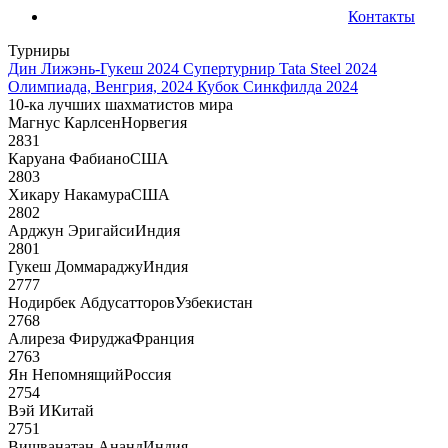
Контакты
Турниры
Дин Лижэнь-Гукеш 2024
Супертурнир Tata Steel 2024
Олимпиада, Венгрия, 2024
Кубок Синкфилда 2024
10-ка лучших шахматистов мира
Магнус Карлсен
Норвегия
2831
Каруана Фабиано
США
2803
Хикару Накамура
США
2802
Арджун Эригайси
Индия
2801
Гукеш Доммараджу
Индия
2777
Нодирбек Абдусатторов
Узбекистан
2768
Алиреза Фируджа
Франция
2763
Ян Непомнящий
Россия
2754
Вэй И
Китай
2751
Вишванатан Ананд
Индия