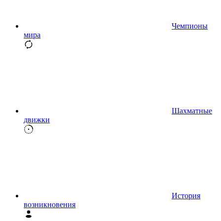
Чемпионы
мира
Шахматные
движки
История
возникновения