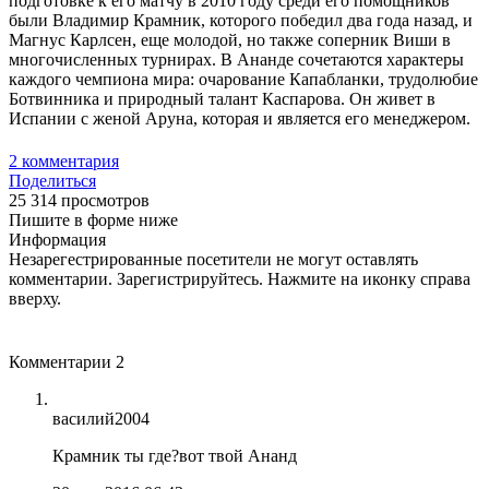
подготовке к его матчу в 2010 году среди его помощников
были Владимир Крамник, которого победил два года назад, и
Магнус Карлсен, еще молодой, но также соперник Виши в
многочисленных турнирах. В Ананде сочетаются характеры
каждого чемпиона мира: очарование Капабланки, трудолюбие
Ботвинника и природный талант Каспарова. Он живет в
Испании с женой Аруна, которая и является его менеджером.
2
комментария
Поделиться
25 314 просмотров
Пишите в форме ниже
Информация
Незарегестрированные посетители не могут оставлять
комментарии. Зарегистрируйтесь. Нажмите на иконку справа
вверху.
Комментарии
2
василий2004
Крамник ты где?вот твой Ананд