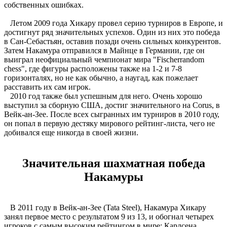
собственных ошибках.
Летом 2009 года Хикару провел серию турниров в Европе, и
достигнут ряд значительных успехов. Один из них это победа
в Сан-Себастьян, оставив позади очень сильных конкурентов.
Затем Накамура отправился в Майнце в Германии, где он
выиграл неофициальный чемпионат мира "Fischerrandom
chess", где фигуры расположены также на 1-2 и 7-8
горизонталях, но не как обычно, а наугад, как пожелает
расставить их сам игрок.
2010 год также был успешным для него. Очень хорошо
выступил за сборную США, достиг значительного на Corus, в
Вейк-ан-Зее. После всех сыгранных им турниров в 2010 году,
он попал в первую дестяку мирового рейтинг-листа, чего не
добивался еще никогда в своей жизни.
Значительная шахматная победа
Накамуры
В 2011 году в Вейк-ан-Зее (Tata Steel), Накамура Хикару
занял первое место с результатом 9 из 13, и обогнал четырех
игроков с самым высоким рейтингом в мире: Карлсена,