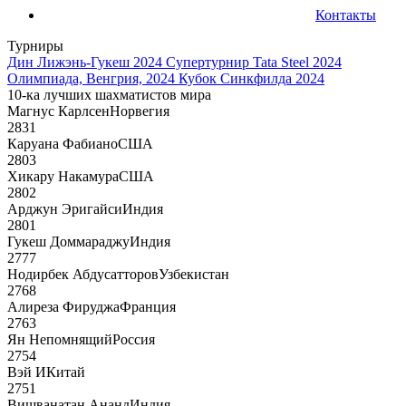
Контакты
Турниры
Дин Лижэнь-Гукеш 2024
Супертурнир Tata Steel 2024
Олимпиада, Венгрия, 2024
Кубок Синкфилда 2024
10-ка лучших шахматистов мира
Магнус Карлсен
Норвегия
2831
Каруана Фабиано
США
2803
Хикару Накамура
США
2802
Арджун Эригайси
Индия
2801
Гукеш Доммараджу
Индия
2777
Нодирбек Абдусатторов
Узбекистан
2768
Алиреза Фируджа
Франция
2763
Ян Непомнящий
Россия
2754
Вэй И
Китай
2751
Вишванатан Ананд
Индия