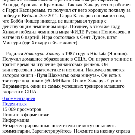
Ананда, Ароняна и Крамника. Так как Хикару тесно работает
с Гарри Каспаровым, то получил от него хорошую похвалу за
победу в Вейк-ан-Зее 2011. Гарри Каспаров напомнил нам,
что Бобби Фишер никогда не выигрывал турнир с
действующим чемпионом мира. Позднее, в этом же году,
Хикару победил чемпиона мира ФИДЕ Руслан Пономарева в
матче из 6 партий. Игра состоялась в Сент-Луисе, штат
Миссури (где Хикару сейчас живет).
Родился
Накамура Хикару
в 1987 году в Hirakata (Япония).
Получил домашнее образование в США. Он играет в теннис и
тратит время на изучение финансовых рынков. Он
заинтересован в математике и истории. Накамура является
автором книги «Пуля Шахматы: одна минута». Он есть в
твиттере под ником @GMHikaru. Отчим Хикару - Сунил
Вирамантри, один из самых успешных тренеров младшего
возраста в США.
0
комментариев
Поделиться
15 069 просмотров
Пишите в форме ниже
Информация
Незарегестрированные посетители не могут оставлять
комментарии. Зарегистрируйтесь. Нажмите на иконку справа