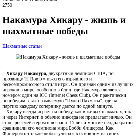
2750
Накамура Хикару - жизнь и
шахматные победы
Шахматные статьи
Хикару Накамура
, двукратный чемпион США, по
прозвищу 'H Bomb » из-за его взрывного и
бескомпромиссного стиля игры. Он признан одним из лучших
игроков в мире, особенно в блиц, где Накамура является
номером один на ICC (Internet Chess Club). Он практически
непобедим в так называемую "Пулю Шахматы", где на
партию каждому сопернику дается по одной минуте.
Хикару всегда играет на победу, как в живых шахматах, так
и через Интернет, и обычно никогда не предлагает ничью. Он
стал гроссмейстером в возрасте 15 лет и многие неоднакратно
сравнивали его чемпиона мира Бобби Фишером. Как
Фишером он также любит учиться в основном на своих