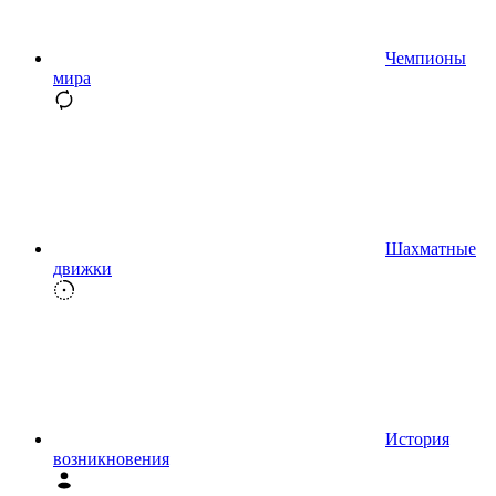
Чемпионы
мира
Шахматные
движки
История
возникновения