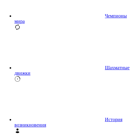
Чемпионы
мира
Шахматные
движки
История
возникновения