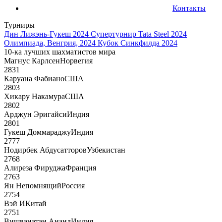
Контакты
Турниры
Дин Лижэнь-Гукеш 2024
Супертурнир Tata Steel 2024
Олимпиада, Венгрия, 2024
Кубок Синкфилда 2024
10-ка лучших шахматистов мира
Магнус Карлсен
Норвегия
2831
Каруана Фабиано
США
2803
Хикару Накамура
США
2802
Арджун Эригайси
Индия
2801
Гукеш Доммараджу
Индия
2777
Нодирбек Абдусатторов
Узбекистан
2768
Алиреза Фируджа
Франция
2763
Ян Непомнящий
Россия
2754
Вэй И
Китай
2751
Вишванатан Ананд
Индия