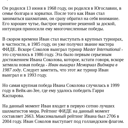
Он родился 13 июня в 1968 году, он родился в Югославии, в
семье болгара и хорватки. После того как Иван стал
заниматься шахматами, он сразу обратил на себя внимание.
Его хорошее чутье, быстрое принятие решений за доской,
интуиция приносили ему многочисленные победы.
В скором времени Иван стал выступать в крупных турнирах,
в частности, в 1985 году, он уже получил звание мастера
ФИДЕ. Вскоре Соколов выиграл турнир
Master International
-
это случилось в 1986 году. Эта было первым серьезным
достижением Ивана Соколова, которое, кстати говоря, вскоре
затмила новая победа -
Иван выиграл Мемориал Видмара в
1987 году
. Следует заметить, что этот же турнир Иван
выиграл и в 1993 году.
Но самая крупная победа Ивана Соколова случилась в 1999
году в Вейк-ан-Зее, где ему удалось победить Гарри
Каспарова.
На данный момент Иван входит в первую сотню лучших
шахматистов мира. Рейтинг ФИДЕ на данный момент
составляет 2663. Максимальный рейтинг Ивана был 2706 в
2004 году. Иван Соколов выступает под голландским флагом.