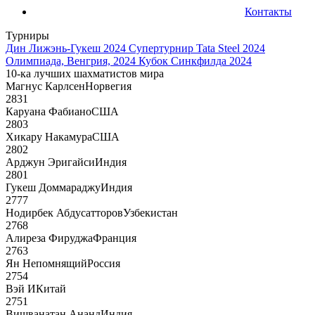
Контакты
Турниры
Дин Лижэнь-Гукеш 2024
Супертурнир Tata Steel 2024
Олимпиада, Венгрия, 2024
Кубок Синкфилда 2024
10-ка лучших шахматистов мира
Магнус Карлсен
Норвегия
2831
Каруана Фабиано
США
2803
Хикару Накамура
США
2802
Арджун Эригайси
Индия
2801
Гукеш Доммараджу
Индия
2777
Нодирбек Абдусатторов
Узбекистан
2768
Алиреза Фируджа
Франция
2763
Ян Непомнящий
Россия
2754
Вэй И
Китай
2751
Вишванатан Ананд
Индия