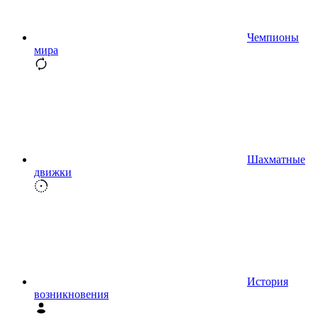
Чемпионы
мира
Шахматные
движки
История
возникновения