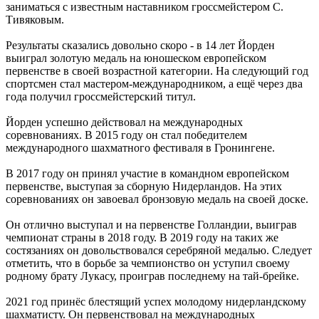
заниматься с известным наставником гроссмейстером С.
Тивяковым.
Результаты сказались довольно скоро - в 14 лет Йорден
выиграл золотую медаль на юношеском европейском
первенстве в своей возрастной категории. На следующий год
спортсмен стал мастером-международником, а ещё через два
года получил гроссмейстерский титул.
Йорден успешно действовал на международных
соревнованиях. В 2015 году он стал победителем
международного шахматного фестиваля в Гронингене.
В 2017 году он принял участие в командном европейском
первенстве, выступая за сборную Нидерландов. На этих
соревнованиях он завоевал бронзовую медаль на своей доске.
Он отлично выступал и на первенстве Голландии, выиграв
чемпионат страны в 2018 году. В 2019 году на таких же
состязаниях он довольствовался серебряной медалью. Следует
отметить, что в борьбе за чемпионство он уступил своему
родному брату Лукасу, проиграв последнему на тай-брейке.
2021 год принёс блестящий успех молодому нидерландскому
шахматисту. Он первенствовал на международных