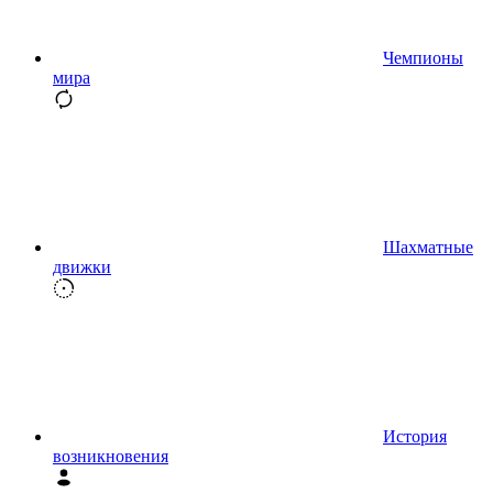
Чемпионы
мира
Шахматные
движки
История
возникновения