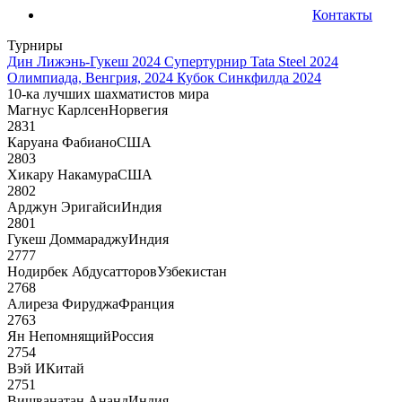
Контакты
Турниры
Дин Лижэнь-Гукеш 2024
Супертурнир Tata Steel 2024
Олимпиада, Венгрия, 2024
Кубок Синкфилда 2024
10-ка лучших шахматистов мира
Магнус Карлсен
Норвегия
2831
Каруана Фабиано
США
2803
Хикару Накамура
США
2802
Арджун Эригайси
Индия
2801
Гукеш Доммараджу
Индия
2777
Нодирбек Абдусатторов
Узбекистан
2768
Алиреза Фируджа
Франция
2763
Ян Непомнящий
Россия
2754
Вэй И
Китай
2751
Вишванатан Ананд
Индия