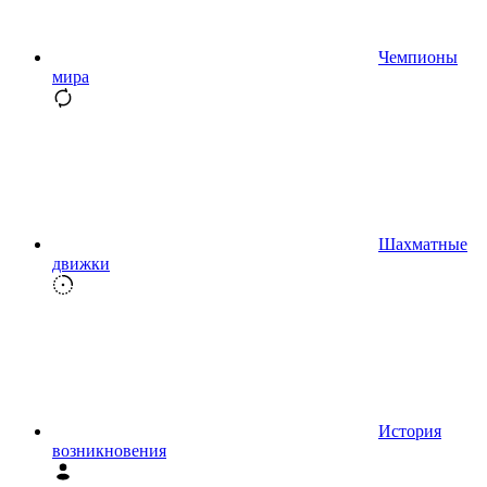
Чемпионы
мира
Шахматные
движки
История
возникновения