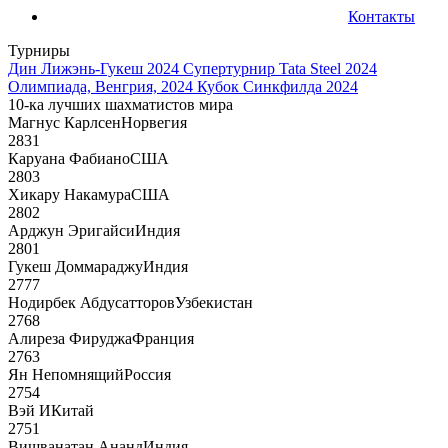
Контакты
Турниры
Дин Лижэнь-Гукеш 2024
Супертурнир Tata Steel 2024
Олимпиада, Венгрия, 2024
Кубок Синкфилда 2024
10-ка лучших шахматистов мира
Магнус Карлсен
Норвегия
2831
Каруана Фабиано
США
2803
Хикару Накамура
США
2802
Арджун Эригайси
Индия
2801
Гукеш Доммараджу
Индия
2777
Нодирбек Абдусатторов
Узбекистан
2768
Алиреза Фируджа
Франция
2763
Ян Непомнящий
Россия
2754
Вэй И
Китай
2751
Вишванатан Ананд
Индия