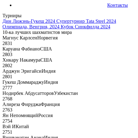
Контакты
Турниры
Дин Лижэнь-Гукеш 2024
Супертурнир Tata Steel 2024
Олимпиада, Венгрия, 2024
Кубок Синкфилда 2024
10-ка лучших шахматистов мира
Магнус Карлсен
Норвегия
2831
Каруана Фабиано
США
2803
Хикару Накамура
США
2802
Арджун Эригайси
Индия
2801
Гукеш Доммараджу
Индия
2777
Нодирбек Абдусатторов
Узбекистан
2768
Алиреза Фируджа
Франция
2763
Ян Непомнящий
Россия
2754
Вэй И
Китай
2751
Вишванатан Ананд
Индия