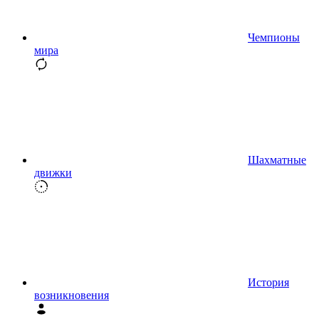
Чемпионы
мира
Шахматные
движки
История
возникновения