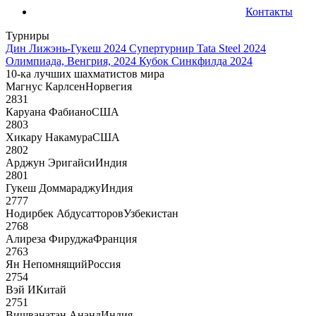
Контакты
Турниры
Дин Лижэнь-Гукеш 2024
Супертурнир Tata Steel 2024
Олимпиада, Венгрия, 2024
Кубок Синкфилда 2024
10-ка лучших шахматистов мира
Магнус Карлсен
Норвегия
2831
Каруана Фабиано
США
2803
Хикару Накамура
США
2802
Арджун Эригайси
Индия
2801
Гукеш Доммараджу
Индия
2777
Нодирбек Абдусатторов
Узбекистан
2768
Алиреза Фируджа
Франция
2763
Ян Непомнящий
Россия
2754
Вэй И
Китай
2751
Вишванатан Ананд
Индия