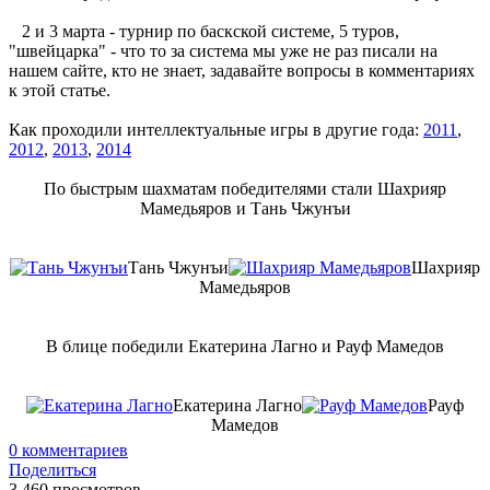
2 и 3 марта - турнир по баскской системе, 5 туров,
"швейцарка" - что то за система мы уже не раз писали на
нашем сайте, кто не знает, задавайте вопросы в комментариях
к этой статье.
Как проходили интеллектуальные игры в другие года:
2011
,
2012
,
2013
,
2014
По быстрым шахматам победителями стали Шахрияр
Мамедьяров и Тань Чжунъи
Тань Чжунъи
Шахрияр
Мамедьяров
В блице победили Екатерина Лагно и Рауф Мамедов
Екатерина Лагно
Рауф
Мамедов
0
комментариев
Поделиться
3 460 просмотров