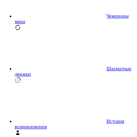
Чемпионы
мира
Шахматные
движки
История
возникновения