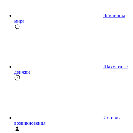
Чемпионы
мира
Шахматные
движки
История
возникновения