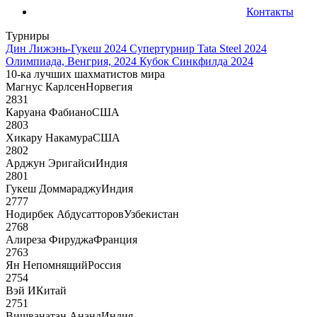
Контакты
Турниры
Дин Лижэнь-Гукеш 2024
Супертурнир Tata Steel 2024
Олимпиада, Венгрия, 2024
Кубок Синкфилда 2024
10-ка лучших шахматистов мира
Магнус Карлсен
Норвегия
2831
Каруана Фабиано
США
2803
Хикару Накамура
США
2802
Арджун Эригайси
Индия
2801
Гукеш Доммараджу
Индия
2777
Нодирбек Абдусатторов
Узбекистан
2768
Алиреза Фируджа
Франция
2763
Ян Непомнящий
Россия
2754
Вэй И
Китай
2751
Вишванатан Ананд
Индия