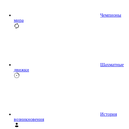
Чемпионы
мира
Шахматные
движки
История
возникновения