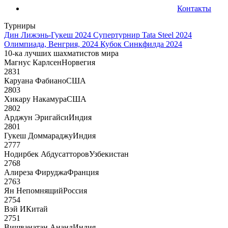
Контакты
Турниры
Дин Лижэнь-Гукеш 2024
Супертурнир Tata Steel 2024
Олимпиада, Венгрия, 2024
Кубок Синкфилда 2024
10-ка лучших шахматистов мира
Магнус Карлсен
Норвегия
2831
Каруана Фабиано
США
2803
Хикару Накамура
США
2802
Арджун Эригайси
Индия
2801
Гукеш Доммараджу
Индия
2777
Нодирбек Абдусатторов
Узбекистан
2768
Алиреза Фируджа
Франция
2763
Ян Непомнящий
Россия
2754
Вэй И
Китай
2751
Вишванатан Ананд
Индия