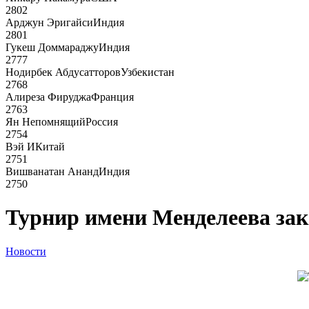
2802
Арджун Эригайси
Индия
2801
Гукеш Доммараджу
Индия
2777
Нодирбек Абдусатторов
Узбекистан
2768
Алиреза Фируджа
Франция
2763
Ян Непомнящий
Россия
2754
Вэй И
Китай
2751
Вишванатан Ананд
Индия
2750
Турнир имени Менделеева зак
Новости