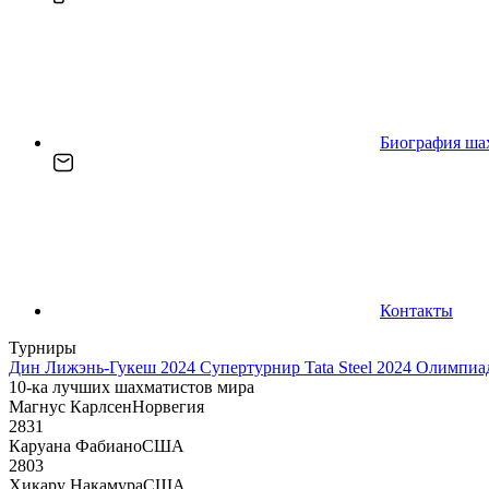
Биография ша
Контакты
Турниры
Дин Лижэнь-Гукеш 2024
Супертурнир Tata Steel 2024
Олимпиад
10-ка лучших шахматистов мира
Магнус Карлсен
Норвегия
2831
Каруана Фабиано
США
2803
Хикару Накамура
США