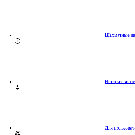
Шахматные д
История возн
Для пользоват