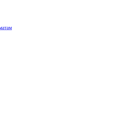
матам