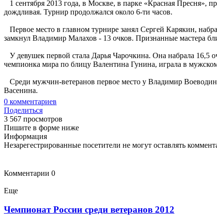
1 сентября 2013 года, в Москве, в парке «Красная Пресня», 
дождливая. Турнир продолжался около 6-ти часов.
Первое место в главном турнире занял Сергей Карякин, набрав
замкнул Владимир Малахов - 13 очков. Признанные мастера б
У девушек первой стала Дарья Чарочкина. Она набрала 16,5 очк
чемпионка мира по блицу Валентина Гунина, играла в мужском
Среди мужчин-ветеранов первое место у Владимир Воеводин.
Васенина.
0
комментариев
Поделиться
3 567 просмотров
Пишите в форме ниже
Информация
Незарегестрированные посетители не могут оставлять коммента
Комментарии
0
Еще
Чемпионат России среди ветеранов 2012