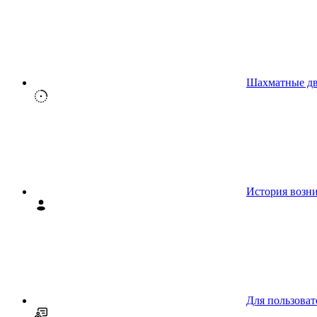
Шахматные д
История возн
Для пользоват