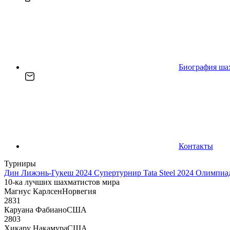
Биография ша
Контакты
Турниры
Дин Лижэнь-Гукеш 2024
Супертурнир Tata Steel 2024
Олимпиад
10-ка лучших шахматистов мира
Магнус Карлсен
Норвегия
2831
Каруана Фабиано
США
2803
Хикару Накамура
США