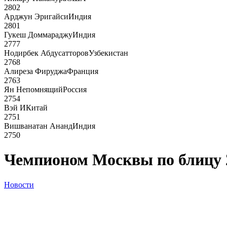
2802
Арджун Эригайси
Индия
2801
Гукеш Доммараджу
Индия
2777
Нодирбек Абдусатторов
Узбекистан
2768
Алиреза Фируджа
Франция
2763
Ян Непомнящий
Россия
2754
Вэй И
Китай
2751
Вишванатан Ананд
Индия
2750
Чемпионом Москвы по блицу 
Новости