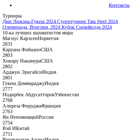
Контакты
Турниры
Дин Лижэнь-Гукеш 2024
Супертурнир Tata Steel 2024
Олимпиада, Венгрия, 2024
Кубок Синкфилда 2024
10-ка лучших шахматистов мира
Магнус Карлсен
Норвегия
2831
Каруана Фабиано
США
2803
Хикару Накамура
США
2802
Арджун Эригайси
Индия
2801
Гукеш Доммараджу
Индия
2777
Нодирбек Абдусатторов
Узбекистан
2768
Алиреза Фируджа
Франция
2763
Ян Непомнящий
Россия
2754
Вэй И
Китай
2751
Вишванатан Ананд
Индия