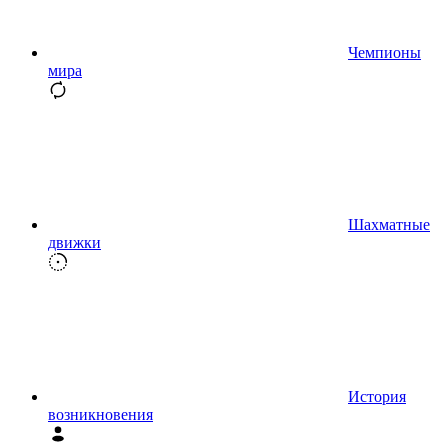
Чемпионы
мира
Шахматные
движки
История
возникновения