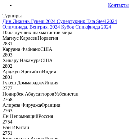
Контакты
Турниры
Дин Лижэнь-Гукеш 2024
Супертурнир Tata Steel 2024
Олимпиада, Венгрия, 2024
Кубок Синкфилда 2024
10-ка лучших шахматистов мира
Магнус Карлсен
Норвегия
2831
Каруана Фабиано
США
2803
Хикару Накамура
США
2802
Арджун Эригайси
Индия
2801
Гукеш Доммараджу
Индия
2777
Нодирбек Абдусатторов
Узбекистан
2768
Алиреза Фируджа
Франция
2763
Ян Непомнящий
Россия
2754
Вэй И
Китай
2751
Вишванатан Ананд
Индия