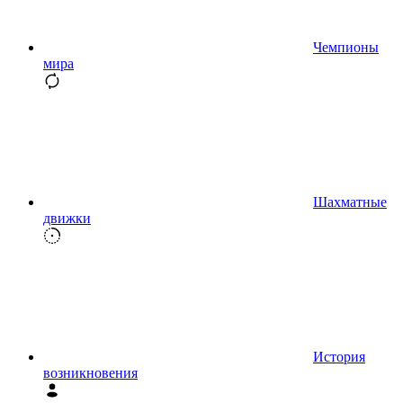
Чемпионы
мира
Шахматные
движки
История
возникновения