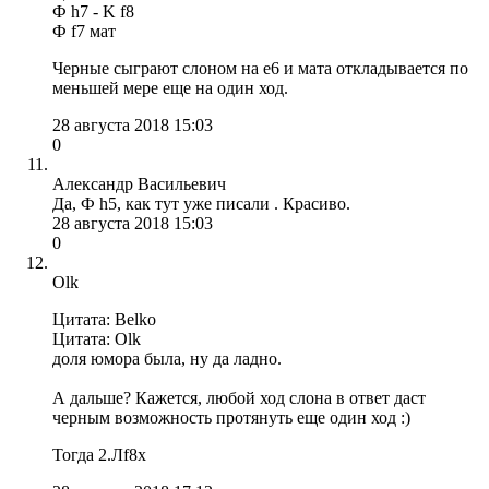
Ф h7 - K f8
Ф f7 мат
Черные сыграют слоном на е6 и мата откладывается по
меньшей мере еще на один ход.
28 августа 2018 15:03
0
Александр Васильевич
Да, Ф h5, как тут уже писали . Красиво.
28 августа 2018 15:03
0
Olk
Цитата: Belko
Цитата: Olk
доля юмора была, ну да ладно.
А дальше? Кажется, любой ход слона в ответ даст
черным возможность протянуть еще один ход :)
Тогда 2.Лf8x