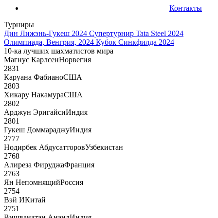
Контакты
Турниры
Дин Лижэнь-Гукеш 2024
Супертурнир Tata Steel 2024
Олимпиада, Венгрия, 2024
Кубок Синкфилда 2024
10-ка лучших шахматистов мира
Магнус Карлсен
Норвегия
2831
Каруана Фабиано
США
2803
Хикару Накамура
США
2802
Арджун Эригайси
Индия
2801
Гукеш Доммараджу
Индия
2777
Нодирбек Абдусатторов
Узбекистан
2768
Алиреза Фируджа
Франция
2763
Ян Непомнящий
Россия
2754
Вэй И
Китай
2751
Вишванатан Ананд
Индия