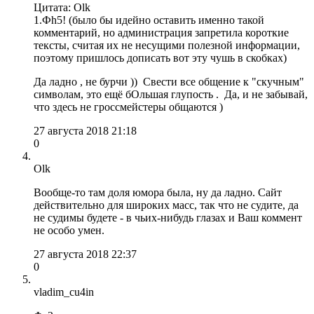
Цитата: Olk
1.Фh5! (было бы идейно оставить именно такой
комментарий, но администрация запретила короткие
тексты, считая их не несущими полезной информации,
поэтому пришлось дописать вот эту чушь в скобках)
Да ладно , не бурчи )) Свести все общение к "скучным"
символам, это ещё бОльшая глупость . Да, и не забывай,
что здесь не гроссмейстеры общаются )
27 августа 2018 21:18
0
Olk
Вообще-то там доля юмора была, ну да ладно. Сайт
действительно для широких масс, так что не судите, да
не судимы будете - в чьих-нибудь глазах и Ваш коммент
не особо умен.
27 августа 2018 22:37
0
vladim_cu4in