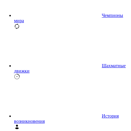
Чемпионы
мира
Шахматные
движки
История
возникновения