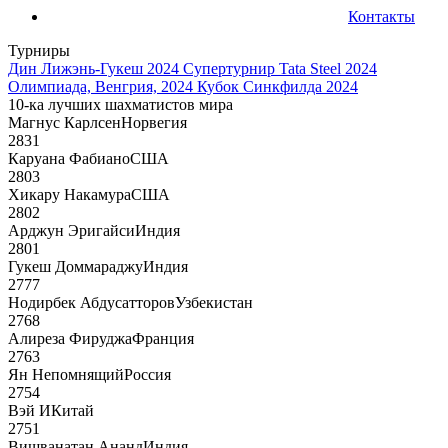
Контакты
Турниры
Дин Лижэнь-Гукеш 2024
Супертурнир Tata Steel 2024
Олимпиада, Венгрия, 2024
Кубок Синкфилда 2024
10-ка лучших шахматистов мира
Магнус Карлсен
Норвегия
2831
Каруана Фабиано
США
2803
Хикару Накамура
США
2802
Арджун Эригайси
Индия
2801
Гукеш Доммараджу
Индия
2777
Нодирбек Абдусатторов
Узбекистан
2768
Алиреза Фируджа
Франция
2763
Ян Непомнящий
Россия
2754
Вэй И
Китай
2751
Вишванатан Ананд
Индия