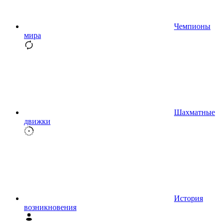
Чемпионы
мира
Шахматные
движки
История
возникновения