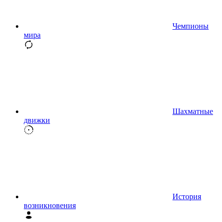
Чемпионы
мира
Шахматные
движки
История
возникновения