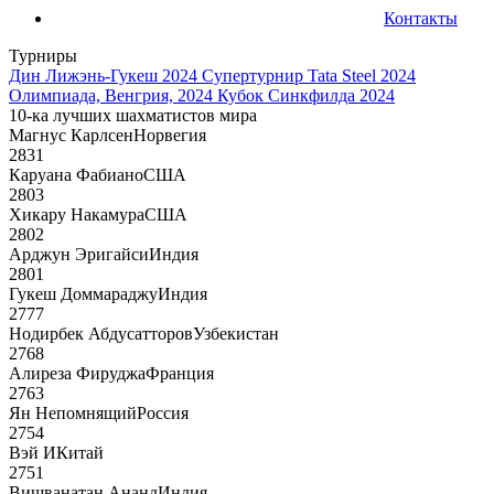
Контакты
Турниры
Дин Лижэнь-Гукеш 2024
Супертурнир Tata Steel 2024
Олимпиада, Венгрия, 2024
Кубок Синкфилда 2024
10-ка лучших шахматистов мира
Магнус Карлсен
Норвегия
2831
Каруана Фабиано
США
2803
Хикару Накамура
США
2802
Арджун Эригайси
Индия
2801
Гукеш Доммараджу
Индия
2777
Нодирбек Абдусатторов
Узбекистан
2768
Алиреза Фируджа
Франция
2763
Ян Непомнящий
Россия
2754
Вэй И
Китай
2751
Вишванатан Ананд
Индия