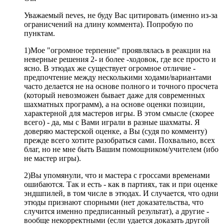
Уважаемый neves, не буду Вас цитировать (именно из-за
огранисчений на длину коммента). Попробую по
пунктам.
1)Мое "огромное терпение" проявлялась в реакции на
неверные решения 2- и более -ходовок, где все просто и
ясно. В этюдах же существует огромное отличие -
предпочтение между несколькими ходами/вариантами
часто делается не на основе полного и точного просчета
(который невозможен бывает даже для современных
шахматных программ), а на основе оценки позиции,
характерной для мастеров игры. В этом смысле (скорее
всего) - да, мы с Вами играли в разные шахматы. Я
доверяю мастерской оценке, а Вы (судя по комменту)
прежде всего хотите разобраться сами. Похвально, всех
благ, но не мне быть Вашим помощником/учителем (ибо
не мастер игры).
2)Вы упомянули, что и мастера с гроссами временами
ошибаются. Так и есть - как в партиях, так и при оценке
эндшпилей, в том числе в этюдах. И случается, что одни
этюды признают спорными (нет доказательства, что
случится именно предписанный результат), а другие -
вообще некорректными (если удается доказать другой