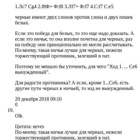
1.Лc7 Сg4 2.f8Ф+ Ф:f8 3.Лf7+ Ф:f7 4.С:f7 С:e5
черные имеют двух слонов против слона и двух пешек
белых.
Если это победа для белых, то это еще надо доказать. А
если это ничья, то она вполне почетна для черных, раз
на победу они принципиально не могли рассчитывать.
По-моему, такая ничья лучше для черных, нежели
торжествующий противник, залезший в пат.
Поэтому не мешало бы уточнить, для чего "Ход 1. ... Сe6
вынужденный".
Для радости противника? А если, кроме 1...Сe6, есть
другие пути черных к ничьей, то ход не вынужденный.
20 декабря 2018 09:10
0
Olk
Цитата: neves
По-моему, такая ничья лучше для черных, нежели
торжествующий противник, залезший в пат.