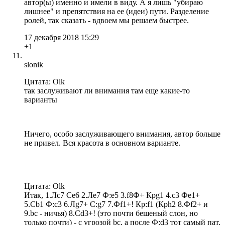
автор(ы) именно и имели в виду. А я лишь "убираю
лишнее" и препятствия на ее (идеи) пути. Разделение
ролей, так сказать - вдвоем мы решаем быстрее.
17 декабря 2018 15:29
+1
slonik
Цитата: Olk
так заслуживают ли внимания там еще какие-то
варианты
Ничего, особо заслуживающего внимания, автор больше
не привел. Вся красота в основном варианте.
Цитата: Olk
Итак, 1.Лс7 Сe6 2.Лe7 Ф:e5 3.f8Ф+ Крg1 4.c3 Фe1+
5.Cb1 Ф:c3 6.Лg7+ С:g7 7.Фf1+! Кр:f1 (Крh2 8.Фf2+ и
9.bc - ничья) 8.Сd3+! (это почти бешеный слон, но
только почти) - c угрозой bc, а после Ф:d3 тот самый пат.