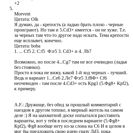
+2
Morvent
Цитата: Olk
Я думаю, да - крепость (а ладью брать плохо - черные
проиграют). Но там и 5.Сd3+ имеется - он не хуже. Т.е.
за черных там что-то другое надо искать. Тема крепости
еще всплывет, конечно.
Цитата: boba
1. ... Cf5 2. C:f5 Ф:e5 3. Сd3+ и 4. Лb7
Возможно, но после 4...Сg7 там не все очевидно (ладья
без стоянки).
Просто я пока не вижу, какой 1-й ход черных - лучший.
Ведь и вариант 1...Сe6 2.Лe7 Ф:e5 3.f8Ф+ Сf6
неочевиден - там после 4.Сd3+ есть Крg1 (5.Фg8+ Крf2),
к примеру.
A.F.: Дружище, без обид за прошлый комментарий с
наездом в другом топике, я мирный житель на самом
деле :) Я на шахматной доске попытался расставить
варианты, вот у тебя в последнем варианте (5.Фg8+
Крf2), Фg8 вообще нету из-за слона на C6 И в целом я
мог бы предложить свою идею сразу Лd3, пока