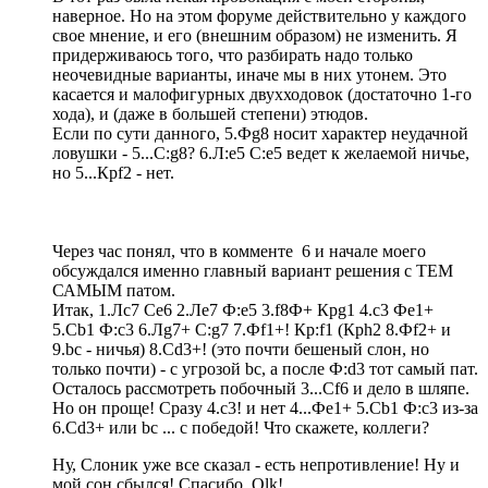
наверное. Но на этом форуме действительно у каждого
свое мнение, и его (внешним образом) не изменить. Я
придерживаюсь того, что разбирать надо только
неочевидные варианты, иначе мы в них утонем. Это
касается и малофигурных двухходовок (достаточно 1-го
хода), и (даже в большей степени) этюдов.
Если по сути данного, 5.Фg8 носит характер неудачной
ловушки - 5...С:g8? 6.Л:e5 C:e5 ведет к желаемой ничье,
но 5...Крf2 - нет.
Через час понял, что в комменте 6 и начале моего
обсуждался именно главный вариант решения с ТЕМ
САМЫМ патом.
Итак, 1.Лс7 Сe6 2.Лe7 Ф:e5 3.f8Ф+ Крg1 4.c3 Фe1+
5.Cb1 Ф:c3 6.Лg7+ С:g7 7.Фf1+! Кр:f1 (Крh2 8.Фf2+ и
9.bc - ничья) 8.Сd3+! (это почти бешеный слон, но
только почти) - c угрозой bc, а после Ф:d3 тот самый пат.
Осталось рассмотреть побочный 3...Сf6 и дело в шляпе.
Но он проще! Сразу 4.с3! и нет 4...Фe1+ 5.Cb1 Ф:c3 из-за
6.Сd3+ или bc ... c победой! Что скажете, коллеги?
Ну, Слоник уже все сказал - есть непротивление! Ну и
мой сон сбылся! Спасибо, Olk!