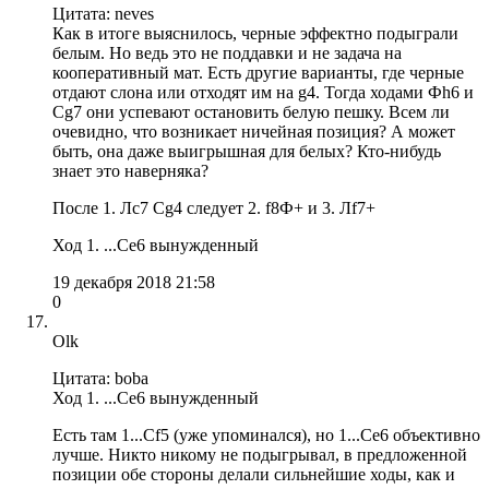
Цитата: neves
Как в итоге выяснилось, черные эффектно подыграли
белым. Но ведь это не поддавки и не задача на
кооперативный мат. Есть другие варианты, где черные
отдают слона или отходят им на g4. Тогда ходами Фh6 и
Сg7 они успевают остановить белую пешку. Всем ли
очевидно, что возникает ничейная позиция? А может
быть, она даже выигрышная для белых? Кто-нибудь
знает это наверняка?
После 1. Лc7 Cg4 следует 2. f8Ф+ и 3. Лf7+
Ход 1. ...Ce6 вынужденный
19 декабря 2018 21:58
0
Olk
Цитата: boba
Ход 1. ...Ce6 вынужденный
Есть там 1...Сf5 (уже упоминался), но 1...Сe6 объективно
лучше. Никто никому не подыгрывал, в предложенной
позиции обе стороны делали сильнейшие ходы, как и