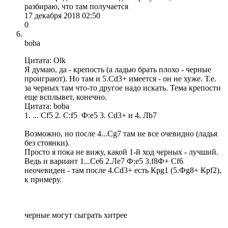
разбираю, что там получается
17 декабря 2018 02:50
0
boba
Цитата: Olk
Я думаю, да - крепость (а ладью брать плохо - черные
проиграют). Но там и 5.Сd3+ имеется - он не хуже. Т.е.
за черных там что-то другое надо искать. Тема крепости
еще всплывет, конечно.
Цитата: boba
1. ... Cf5 2. C:f5 Ф:e5 3. Сd3+ и 4. Лb7
Возможно, но после 4...Сg7 там не все очевидно (ладья
без стоянки).
Просто я пока не вижу, какой 1-й ход черных - лучший.
Ведь и вариант 1...Сe6 2.Лe7 Ф:e5 3.f8Ф+ Сf6
неочевиден - там после 4.Сd3+ есть Крg1 (5.Фg8+ Крf2),
к примеру.
черные могут сыграть хитрее