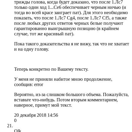
трижды голова, когда будет доказано, что после 1.Лc7
только один ход 1...Сe6 обеспечивает черным ничью (и
тогда во всей красе заиграет пат). Для этого необходимо
показать, что после 1.Лc7 Сg4, после 1.Лc7 Сf5, а также
после любых других ответов черных белые получают
гарантированно выигрышную позицию (в крайнем
случае, тот же красивый пат).
Пока такого доказательства я не вижу, так что не хватает
и на одну голову.
Теперь конкретно по Вашему тексту.
У меня не приняли набитое мною продолжение,
сообщив: error
Вероятно, из-за слишком большого объема. Пожалуйста,
вставьте что-нибудь. Потом вторым комментарием,
наверное, примут мой текст.
20 декабря 2018 14:56
0
Olk