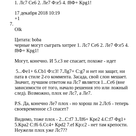
1. Лc7 Ce6 2. Лe7 Ф:e5 4. f8Ф+ Крg1!
17 декабря 2018 10:19
+1
Olk
Цитата: boba
черные могут сыграть хитрее 1. Лc7 Ce6 2. Лe7 Ф:e5 4.
f8Ф+ Крg1!
Могут, конечно. И 5.с3 не спасает, похоже - идет
5...Фe1+ 6.Cb1 Ф:c3! 7.Лg7+ C:g7 и нет ни защит, ни
пата в стиле 2-го коммента. Засада, свой слон мешает.
Значит, лучшим ответом на Лс7 является 1...Сe6 (вне
зависимости от того, начало решения это или ложный
след). Возможно, плох не Лс7, а Лe7.
P.S. Да, конечно Лe7 плох - но хорош ли 2.Лc6 - теперь
своевременное с3 спасет?
Видимо, тоже плох - 2...С:f7 3.Лf6+ Крe2 4.C:f7 Фg1+
5.Крa2 C:f6 6.Cc4+ Крd2 7.ef Кр:c2 - нет там крепости.
Неужели плох уже Лс7??