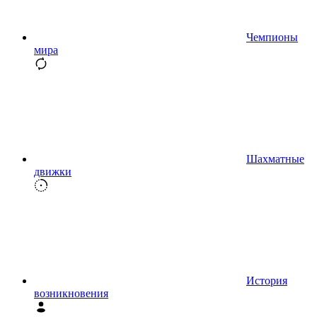
Чемпионы
мира
Шахматные
движки
История
возникновения