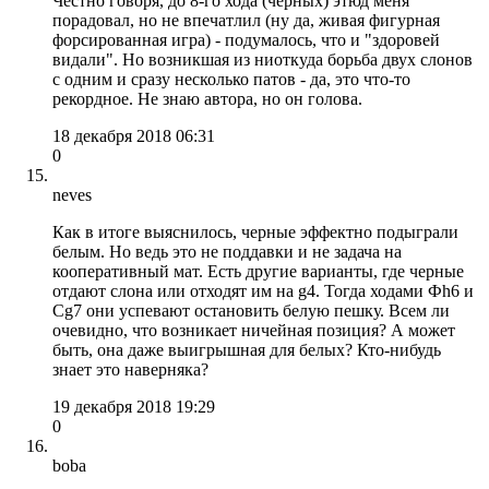
Честно говоря, до 8-го хода (черных) этюд меня
порадовал, но не впечатлил (ну да, живая фигурная
форсированная игра) - подумалось, что и "здоровей
видали". Но возникшая из ниоткуда борьба двух слонов
с одним и сразу несколько патов - да, это что-то
рекордное. Не знаю автора, но он голова.
18 декабря 2018 06:31
0
neves
Как в итоге выяснилось, черные эффектно подыграли
белым. Но ведь это не поддавки и не задача на
кооперативный мат. Есть другие варианты, где черные
отдают слона или отходят им на g4. Тогда ходами Фh6 и
Сg7 они успевают остановить белую пешку. Всем ли
очевидно, что возникает ничейная позиция? А может
быть, она даже выигрышная для белых? Кто-нибудь
знает это наверняка?
19 декабря 2018 19:29
0
boba