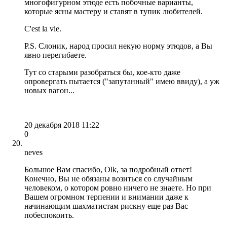
многофигурном этюде есть побочные варианты,
которые ясны мастеру и ставят в тупик любителей.
C'est la vie.
P.S. Слоник, народ просил некую норму этюдов, а Вы
явно перегибаете.
Тут со старыми разобраться бы, кое-кто даже
опровергать пытается ("запутанный" имею ввиду), а уж
новых вагон...
20 декабря 2018 11:22
0
neves
Большое Вам спасибо, Olk, за подробный ответ!
Конечно, Вы не обязаны возиться со случайным
человеком, о котором ровно ничего не знаете. Но при
Вашем огромном терпении и внимании даже к
начинающим шахматистам рискну еще раз Вас
побеспокоить.