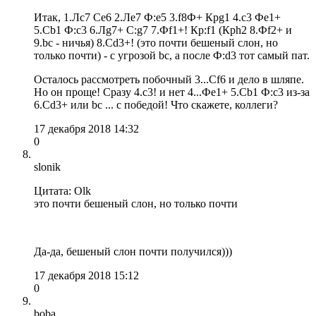
Итак, 1.Лс7 Сe6 2.Лe7 Ф:e5 3.f8Ф+ Крg1 4.c3 Фe1+
5.Cb1 Ф:c3 6.Лg7+ С:g7 7.Фf1+! Кр:f1 (Крh2 8.Фf2+ и
9.bc - ничья) 8.Сd3+! (это почти бешеный слон, но
только почти) - c угрозой bc, а после Ф:d3 тот самый пат.
Осталось рассмотреть побочный 3...Сf6 и дело в шляпе.
Но он проще! Сразу 4.с3! и нет 4...Фe1+ 5.Cb1 Ф:c3 из-за
6.Сd3+ или bc ... c победой! Что скажете, коллеги?
17 декабря 2018 14:32
0
slonik
Цитата: Olk
это почти бешеный слон, но только почти
Да-да, бешеный слон почти получился)))
17 декабря 2018 15:12
0
boba