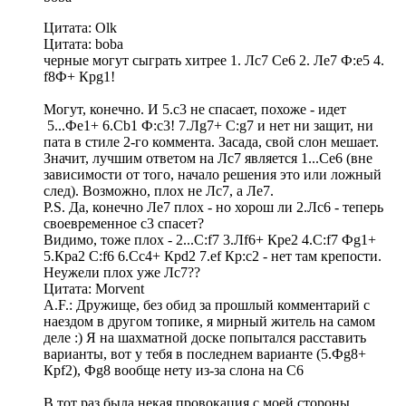
Цитата: Olk
Цитата: boba
черные могут сыграть хитрее 1. Лc7 Ce6 2. Лe7 Ф:e5 4.
f8Ф+ Крg1!
Могут, конечно. И 5.с3 не спасает, похоже - идет
5...Фe1+ 6.Cb1 Ф:c3! 7.Лg7+ C:g7 и нет ни защит, ни
пата в стиле 2-го коммента. Засада, свой слон мешает.
Значит, лучшим ответом на Лс7 является 1...Сe6 (вне
зависимости от того, начало решения это или ложный
след). Возможно, плох не Лс7, а Лe7.
P.S. Да, конечно Лe7 плох - но хорош ли 2.Лc6 - теперь
своевременное с3 спасет?
Видимо, тоже плох - 2...С:f7 3.Лf6+ Крe2 4.C:f7 Фg1+
5.Крa2 C:f6 6.Cc4+ Крd2 7.ef Кр:c2 - нет там крепости.
Неужели плох уже Лс7??
Цитата: Morvent
A.F.: Дружище, без обид за прошлый комментарий с
наездом в другом топике, я мирный житель на самом
деле :) Я на шахматной доске попытался расставить
варианты, вот у тебя в последнем варианте (5.Фg8+
Крf2), Фg8 вообще нету из-за слона на C6
В тот раз была некая провокация с моей стороны,