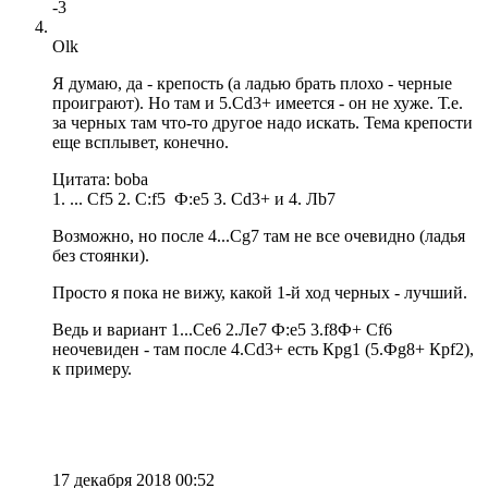
-3
Olk
Я думаю, да - крепость (а ладью брать плохо - черные
проиграют). Но там и 5.Сd3+ имеется - он не хуже. Т.е.
за черных там что-то другое надо искать. Тема крепости
еще всплывет, конечно.
Цитата: boba
1. ... Cf5 2. C:f5 Ф:e5 3. Сd3+ и 4. Лb7
Возможно, но после 4...Сg7 там не все очевидно (ладья
без стоянки).
Просто я пока не вижу, какой 1-й ход черных - лучший.
Ведь и вариант 1...Сe6 2.Лe7 Ф:e5 3.f8Ф+ Сf6
неочевиден - там после 4.Сd3+ есть Крg1 (5.Фg8+ Крf2),
к примеру.
17 декабря 2018 00:52