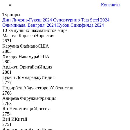
Контакты
Турниры
Дин Лижэнь-Гукеш 2024
Супертурнир Tata Steel 2024
Олимпиада, Венгрия, 2024
Кубок Синкфилда 2024
10-ка лучших шахматистов мира
Магнус Карлсен
Норвегия
2831
Каруана Фабиано
США
2803
Хикару Накамура
США
2802
Арджун Эригайси
Индия
2801
Гукеш Доммараджу
Индия
2777
Нодирбек Абдусатторов
Узбекистан
2768
Алиреза Фируджа
Франция
2763
Ян Непомнящий
Россия
2754
Вэй И
Китай
2751
Вишванатан Ананд
Индия