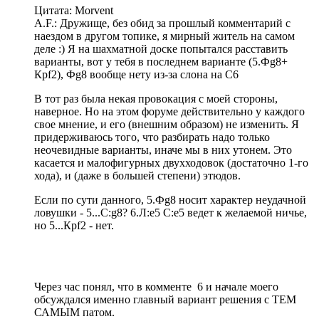
Цитата: Morvent
A.F.: Дружище, без обид за прошлый комментарий с
наездом в другом топике, я мирный житель на самом
деле :) Я на шахматной доске попытался расставить
варианты, вот у тебя в последнем варианте (5.Фg8+
Крf2), Фg8 вообще нету из-за слона на C6
В тот раз была некая провокация с моей стороны,
наверное. Но на этом форуме действительно у каждого
свое мнение, и его (внешним образом) не изменить. Я
придерживаюсь того, что разбирать надо только
неочевидные варианты, иначе мы в них утонем. Это
касается и малофигурных двухходовок (достаточно 1-го
хода), и (даже в большей степени) этюдов.
Если по сути данного, 5.Фg8 носит характер неудачной
ловушки - 5...С:g8? 6.Л:e5 C:e5 ведет к желаемой ничье,
но 5...Крf2 - нет.
Через час понял, что в комменте 6 и начале моего
обсуждался именно главный вариант решения с ТЕМ
САМЫМ патом.