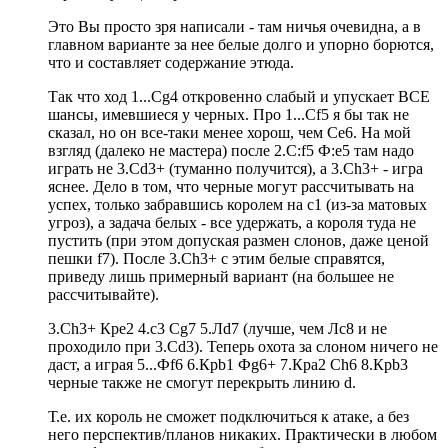
Это Вы просто зря написали - там ничья очевидна, а в
главном варианте за нее белые долго и упорно борются,
что и составляет содержание этюда.
Так что ход 1...Сg4 откровенно слабый и упускает ВСЕ
шансы, имевшиеся у черных. Про 1...Сf5 я бы так не
сказал, но он все-таки менее хорош, чем Сe6. На мой
взгляд (далеко не мастера) после 2.С:f5 Ф:e5 там надо
играть не 3.Cd3+ (туманно получится), а 3.Сh3+ - игра
яснее. Дело в том, что черные могут рассчитывать на
успех, только забравшись королем на с1 (из-за матовых
угроз), а задача белых - все удержать, а короля туда не
пустить (при этом допуская размен слонов, даже ценой
пешки f7). После 3.Сh3+ с этим белые справятся,
приведу лишь примерный вариант (на большее не
рассчитывайте).
3.Сh3+ Крe2 4.c3 Cg7 5.Лd7 (лучше, чем Лс8 и не
проходило при 3.Сd3). Теперь охота за слоном ничего не
даст, а играя 5...Фf6 6.Крb1 Фg6+ 7.Крa2 Ch6 8.Крb3
черные также не смогут перекрыть линию d.
Т.е. их король не сможет подключиться к атаке, а без
него перспектив/планов никаких. Практически в любом