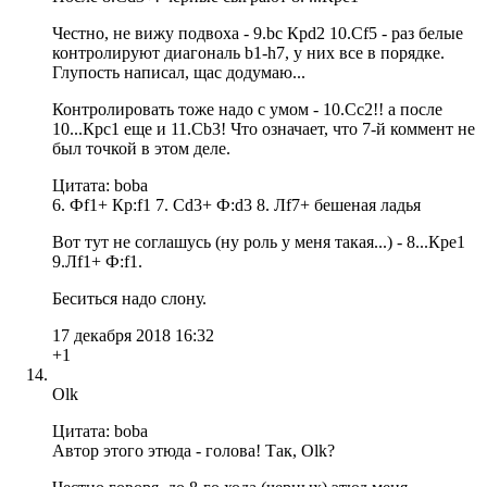
Честно, не вижу подвоха - 9.bc Крd2 10.Cf5 - раз белые
контролируют диагональ b1-h7, у них все в порядке.
Глупость написал, щас додумаю...
Контролировать тоже надо с умом - 10.Сс2!! а после
10...Крс1 еще и 11.Сb3! Что означает, что 7-й коммент не
был точкой в этом деле.
Цитата: boba
6. Фf1+ Кр:f1 7. Сd3+ Ф:d3 8. Лf7+ бешеная ладья
Вот тут не соглашусь (ну роль у меня такая...) - 8...Крe1
9.Лf1+ Ф:f1.
Беситься надо слону.
17 декабря 2018 16:32
+1
Olk
Цитата: boba
Автор этого этюда - голова! Так, Olk?