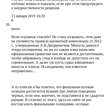
публике можно и показать, если при этом предупредить
о неединственности решения.
15 января 2019 16:20
0
neves
Всем огромное спасибо! Не стану возражать, хотя даже
не упомянуты правила шахматной композиции от 2012
г., утвержденные А.В.Дворковичем. Минусы данного
этюда несомненны, но ни по каким известным мне
официальным правилам они не являются достаточными,
чтобы забраковать этюд и вообще не допустить его на
соревнование. А далее уж пусть судьи взвешивают
минусы и плюсы. По-видимому, они взвесили
неправильно...
А из плюсов я бы отметил, что финальная патовая
позиция достигается белыми при любом поведении
черных, если они, конечно, не подставятся и не сдадутся
раньше. В отличие от этого, здесь на сайте не раз
восторгались финальными позициями, которые