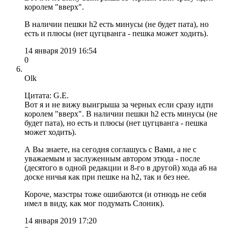
королем "вверх".
В наличии пешки h2 есть минусы (не будет пата), но
есть и плюсы (нет цугцванга - пешка может ходить).
14 января 2019 16:54
0
Olk
Цитата: G.E.
Вот я и не вижу выигрыша за черных если сразу идти
королем "вверх". В наличии пешки h2 есть минусы (не
будет пата), но есть и плюсы (нет цугцванга - пешка
может ходить).
А Вы знаете, на сегодня соглашусь с Вами, а не с
уважаемым и заслуженным автором этюда - после
(десятого в одной редакции и 8-го в другой) хода a6 на
доске ничья как при пешке на h2, так и без нее.
Короче, маэстры тоже ошибаются (и отнюдь не себя
имел в виду, как мог подумать Слоник).
14 января 2019 17:20