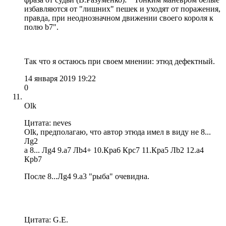
избавляются от "лишних" пешек и уходят от поражения,
правда, при неоднозначном движении своего короля к
полю b7".
Так что я остаюсь при своем мнении: этюд дефектный.
14 января 2019 19:22
0
Olk
Цитата: neves
Olk, предполагаю, что автор этюда имел в виду не 8...
Лg2
а 8... Лg4 9.a7 Лb4+ 10.Крa6 Крc7 11.Крa5 Лb2 12.a4
Крb7
После 8...Лg4 9.a3 "рыба" очевидна.
Цитата: G.E.