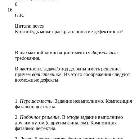
0
G.E.
Цитата: neves
Кто-нибудь может раскрыть понятие дефектности?
В шахматной композиции имеются
формальные
требования.
В частности, задача/этюд должны иметь решение,
причем
единственное
. Из этого соображения следуют
возможные дефекты.
1.
Нерешаемость
. Задание невыполнимо. Композиция
фатально дефектна.
2.
Побочное решение
. В этюде задание выполнимо
другим путем (с другим финалом). Композиция
фатально дефектна.
3.
Дуаль
. В этюде тот же финал достижим разными