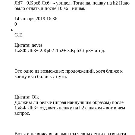
Лd7+ 9.Крс8 Лс6+ - увидел. Тогда да, пешку на h2 Надо
было отдать и после 10.a6 - ничья.
14 января 2019 16:36
0
G.E.
Цитата: neves
1.a8Ф Лh3+ 2.Крb2 Лh2+ 3.Крb3 Лg3+ и т.д.
Это одно из возможных продолжений, хотя ближе к
концу вы сбились с пути.
Цитата: Olk
Должны ли белые (играя наилучшим образом) после
1.a8Ф Лh3+ отдавать пешку на h2 с шахом - вот в чем
вопрос.
Вот я и не вижу выигрыша за черных если сразу идти