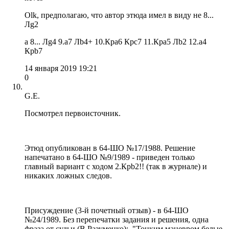
Olk, предполагаю, что автор этюда имел в виду не 8...
Лg2
а 8... Лg4 9.a7 Лb4+ 10.Крa6 Крc7 11.Крa5 Лb2 12.a4
Крb7
14 января 2019 19:21
0
G.E.
Посмотрел первоисточник.
Этюд опубликован в 64-ШО №17/1988. Решение
напечатано в 64-ШО №9/1989 - приведен только
главный вариант с ходом 2.Крb2!! (так в журнале) и
никаких ложных следов.
Присуждение (3-й почетный отзыв) - в 64-ШО
№24/1989. Без перепечатки задания и решения, одна
фраза от судьи (В.Разуменко): "Тонким маневром белые