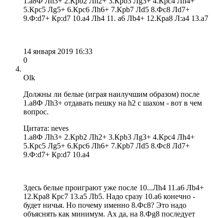
1.a8Ф Лh3+ 2.Крb2 Лh2+ 3.Крb3 Лg3+ 4.Крc4 Лh4+
5.Крc5 Лg5+ 6.Крc6 Лh6+ 7.Крb7 Лd5 8.Фc8 Лd7+
9.Ф:d7+ Кр:d7 10.a4 Лh4 11. a6 Лb4+ 12.Крa8 Л:a4 13.a7
14 января 2019 16:33
0
Olk
Должны ли белые (играя наилучшим образом) после
1.a8Ф Лh3+ отдавать пешку на h2 с шахом - вот в чем
вопрос.
Цитата: neves
1.a8Ф Лh3+ 2.Крb2 Лh2+ 3.Крb3 Лg3+ 4.Крc4 Лh4+
5.Крc5 Лg5+ 6.Крc6 Лh6+ 7.Крb7 Лd5 8.Фc8 Лd7+
9.Ф:d7+ Кр:d7 10.a4
Здесь белые проиграют уже после 10...Лh4 11.a6 Лb4+
12.Крa8 Крc7 13.a5 Лb5. Надо сразу 10.a6 конечно -
будет ничья. Но почему именно 8.Фc8? Это надо
объяснять как минимум. Ах да, на 8.Фg8 последует