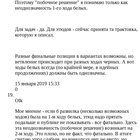
Поэтому "побочное решение" я понимаю только как
неоднозначность 1-го хода белых.
Для задач - да. Для этюдов - сейчас принята та трактовка,
которую я описал.
Разные финальные позиции в вариантах возможны, но
ветвление происходит при разных ходах черных. А вот
ходы белых всегда (по крайней мере, в идейных
продолжениях) должны быть однозначны.
15 января 2019 15:33
0
Olk
Мое мнение - если б развилка (несколько возможных
ходов) была на 1-м ходу белых, этюд надо прятать
подальше и публике не показывать - все фатально. Здесь
эта неоднозначность (побочное решение) возникает на
2-м ходу. Это плохо, но не факт, что фатально. В итоге
считаю этюд слабым, на конкурсах ему не место, но