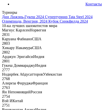
Контакты
Турниры
Дин Лижэнь-Гукеш 2024
Супертурнир Tata Steel 2024
Олимпиада, Венгрия, 2024
Кубок Синкфилда 2024
10-ка лучших шахматистов мира
Магнус Карлсен
Норвегия
2831
Каруана Фабиано
США
2803
Хикару Накамура
США
2802
Арджун Эригайси
Индия
2801
Гукеш Доммараджу
Индия
2777
Нодирбек Абдусатторов
Узбекистан
2768
Алиреза Фируджа
Франция
2763
Ян Непомнящий
Россия
2754
Вэй И
Китай
2751
Вишванатан Ананд
Индия