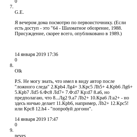
0
G.E.
Я вечером дома посмотрю по первоисточнику. (Если
есть доступ - это "64 - Шахматное обозрение, 1988.
Присуждение, скорее всего, опубликовано в 1989.)
14 января 2019 17:36
0
Olk
P.S. Не могу знать, что имел в виду автор после
"ложного следа" 2.Крb4 Лg4+ 3.Крс5 Лh5+ 4.Крb6 Лg6+
5.Крb7 Лd5 6.Фс8 Лd7+ 7.Ф:d7 Кр:d7 8.a6, но
предполагаю, что 8...Лg2 9.a7 Лb2+ 10.Крa6 Л:a2+ - но
здесь ничью делает 11.Крb6, например, Лb2+ 12.Крc5!
или Крс8 12.h4 - "попробуй догони".
14 января 2019 17:47
0
neves