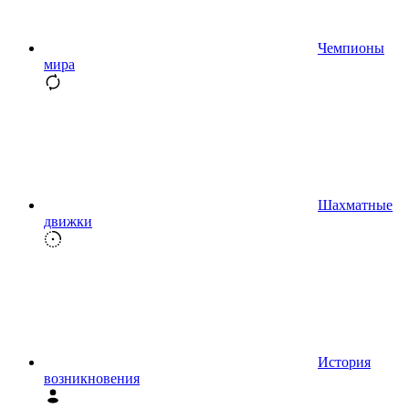
Чемпионы
мира
Шахматные
движки
История
возникновения