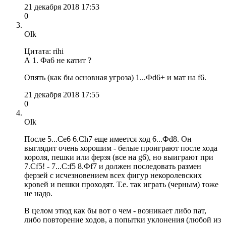
21 декабря 2018 17:53
0
Olk
Цитата: rihi
А 1. Фа6 не катит ?
Опять (как бы основная угроза) 1...Фd6+ и мат на f6.
21 декабря 2018 17:55
0
Olk
После 5...Сe6 6.Ch7 еще имеется ход 6...Фd8. Он
выглядит очень хорошим - белые проиграют после хода
короля, пешки или ферзя (все на g6), но выиграют при
7.Сf5! - 7...C:f5 8.Фf7 и должен последовать размен
ферзей с исчезновением всех фигур некоролевских
кровей и пешки проходят. Т.е. так играть (черным) тоже
не надо.
В целом этюд как бы вот о чем - возникает либо пат,
либо повторение ходов, а попытки уклонения (любой из