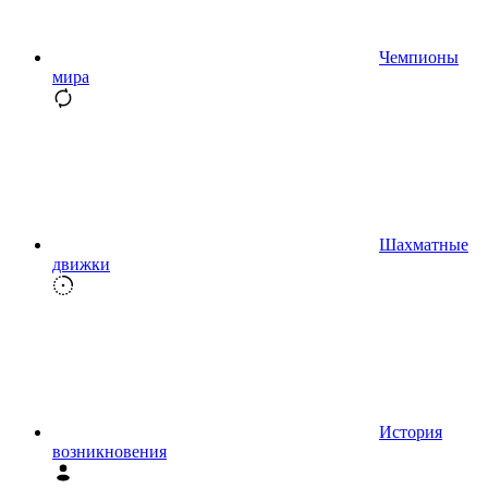
Чемпионы
мира
Шахматные
движки
История
возникновения