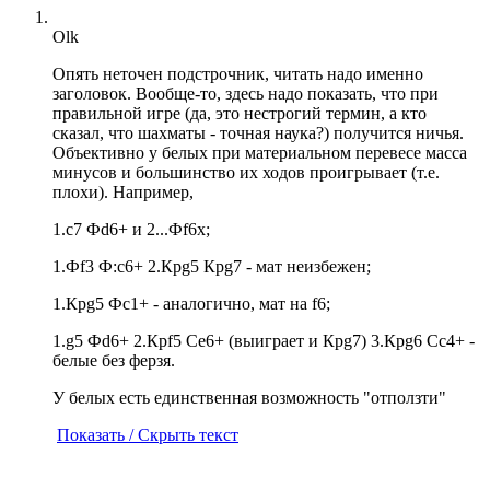
Olk
Опять неточен подстрочник, читать надо именно
заголовок. Вообще-то, здесь надо показать, что при
правильной игре (да, это нестрогий термин, а кто
сказал, что шахматы - точная наука?) получится ничья.
Объективно у белых при материальном перевесе масса
минусов и большинство их ходов проигрывает (т.е.
плохи). Например,
1.с7 Фd6+ и 2...Фf6x;
1.Фf3 Ф:c6+ 2.Крg5 Крg7 - мат неизбежен;
1.Крg5 Фс1+ - аналогично, мат на f6;
1.g5 Фd6+ 2.Крf5 Ce6+ (выиграет и Крg7) 3.Крg6 Cc4+ -
белые без ферзя.
У белых есть единственная возможность "отползти"
Показать / Скрыть текст