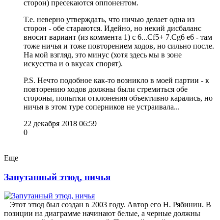
сторон) пресекаются оппонентом.
Т.е. неверно утверждать, что ничью делает одна из
сторон - обе стараются. Идейно, но некий дисбаланс
вносит вариант (из коммента 1) с 6...Сf5+ 7.Сg6 e6 - там
тоже ничья и тоже повторением ходов, но сильно после.
На мой взгляд, это минус (хотя здесь мы в зоне
искусства и о вкусах спорят).
P.S. Нечто подобное как-то возникло в моей партии - к
повторению ходов должны были стремиться обе
стороны, попытки отклонения объективно карались, но
ничья в этом туре соперников не устраивала...
22 декабря 2018 06:59
0
Еще
Запутанный этюд, ничья
Этот этюд был создан в 2003 году. Автор его Н. Рябинин. В
позиции на диаграмме начинают белые, а черные должны