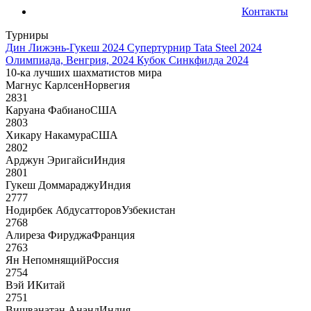
Контакты
Турниры
Дин Лижэнь-Гукеш 2024
Супертурнир Tata Steel 2024
Олимпиада, Венгрия, 2024
Кубок Синкфилда 2024
10-ка лучших шахматистов мира
Магнус Карлсен
Норвегия
2831
Каруана Фабиано
США
2803
Хикару Накамура
США
2802
Арджун Эригайси
Индия
2801
Гукеш Доммараджу
Индия
2777
Нодирбек Абдусатторов
Узбекистан
2768
Алиреза Фируджа
Франция
2763
Ян Непомнящий
Россия
2754
Вэй И
Китай
2751
Вишванатан Ананд
Индия