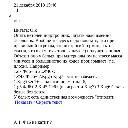
21 декабря 2018 15:46
+1
rihi
Цитата: Olk
Опять неточен подстрочник, читать надо именно
заголовок. Вообще-то, здесь надо показать, что при
правильной игре (да, это нестрогий термин, а кто
сказал, что шахматы - точная наука?) получится ничья.
Объективно у белых при материальном перевесе масса
минусов и большинство их ходов проигрывает (т.е.
плохи). Например,
1.с7 Фd6+ и 2...Фf6x;
1.Фf3 Ф:c6+ 2.Крg5 Крg7 - мат неизбежен;
1.Крg5 Фс1+ - аналогично, мат на f6;
1.g5 Фd6+ 2.Крf5 Ce6+ (выиграет и Крg7) 3.Крg6 Cc4+ -
белые без ферзя.
У белых есть единственная возможность "отползти"
Показать / Скрыть текст
А 1. Фа6 не катит ?