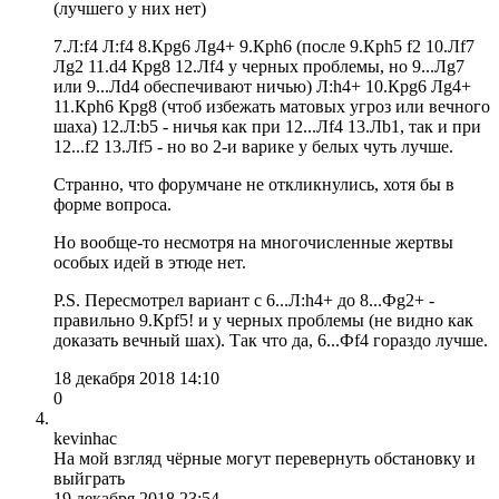
(лучшего у них нет)
7.Л:f4 Л:f4 8.Крg6 Лg4+ 9.Крh6 (после 9.Крh5 f2 10.Лf7
Лg2 11.d4 Крg8 12.Лf4 у черных проблемы, но 9...Лg7
или 9...Лd4 обеспечивают ничью) Л:h4+ 10.Крg6 Лg4+
11.Крh6 Крg8 (чтоб избежать матовых угроз или вечного
шаха) 12.Л:b5 - ничья как при 12...Лf4 13.Лb1, так и при
12...f2 13.Лf5 - но во 2-и варике у белых чуть лучше.
Странно, что форумчане не откликнулись, хотя бы в
форме вопроса.
Но вообще-то несмотря на многочисленные жертвы
особых идей в этюде нет.
P.S. Пересмотрел вариант с 6...Л:h4+ до 8...Фg2+ -
правильно 9.Крf5! и у черных проблемы (не видно как
доказать вечный шах). Так что да, 6...Фf4 гораздо лучше.
18 декабря 2018 14:10
0
kevinhac
На мой взгляд чёрные могут перевернуть обстановку и
выйграть
19 декабря 2018 23:54