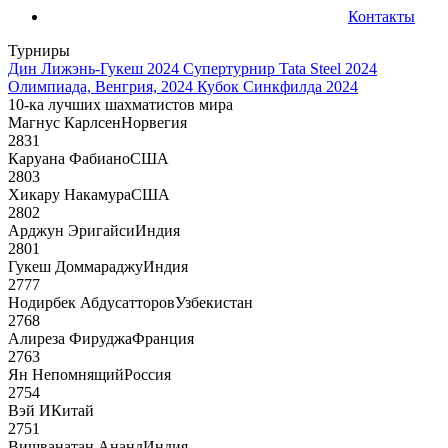
Контакты
Турниры
Дин Лижэнь-Гукеш 2024
Супертурнир Tata Steel 2024
Олимпиада, Венгрия, 2024
Кубок Синкфилда 2024
10-ка лучших шахматистов мира
Магнус Карлсен
Норвегия
2831
Каруана Фабиано
США
2803
Хикару Накамура
США
2802
Арджун Эригайси
Индия
2801
Гукеш Доммараджу
Индия
2777
Нодирбек Абдусатторов
Узбекистан
2768
Алиреза Фируджа
Франция
2763
Ян Непомнящий
Россия
2754
Вэй И
Китай
2751
Вишванатан Ананд
Индия