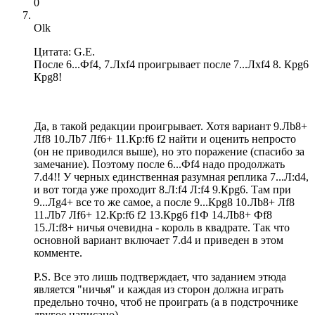
0
Olk
Цитата: G.E.
После 6...Фf4, 7.Лхf4 проигрывает после 7...Лxf4 8. Крg6
Крg8!
Да, в такой редакции проигрывает. Хотя вариант 9.Лb8+
Лf8 10.Лb7 Лf6+ 11.Кр:f6 f2 найти и оценить непросто
(он не приводился выше), но это поражение (спасибо за
замечание). Поэтому после 6...Фf4 надо продолжать
7.d4!! У черных единственная разумная реплика 7...Л:d4,
и вот тогда уже проходит 8.Л:f4 Л:f4 9.Крg6. Там при
9...Лg4+ все то же самое, а после 9...Крg8 10.Лb8+ Лf8
11.Лb7 Лf6+ 12.Кр:f6 f2 13.Крg6 f1Ф 14.Лb8+ Фf8
15.Л:f8+ ничья очевидна - король в квадрате. Так что
основной вариант включает 7.d4 и приведен в этом
комменте.
P.S. Все это лишь подтверждает, что заданием этюда
является "ничья" и каждая из сторон должна играть
предельно точно, чтоб не проиграть (а в подстрочнике
другое написано).