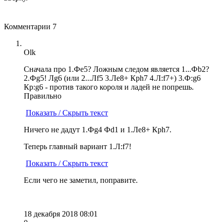
Комментарии
7
Olk
Сначала про 1.Фe5? Ложным следом является 1...Фb2?
2.Фg5! Лg6 (или 2...Лf5 3.Лe8+ Крh7 4.Л:f7+) 3.Ф:g6
Кр:g6 - против такого короля и ладей не попрешь.
Правильно
Показать / Скрыть текст
Ничего не дадут 1.Фg4 Фd1 и 1.Лe8+ Крh7.
Теперь главный вариант 1.Л:f7!
Показать / Скрыть текст
Если чего не заметил, поправите.
18 декабря 2018 08:01