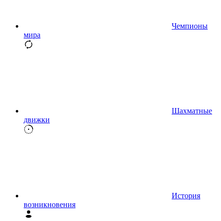
Чемпионы
мира
Шахматные
движки
История
возникновения