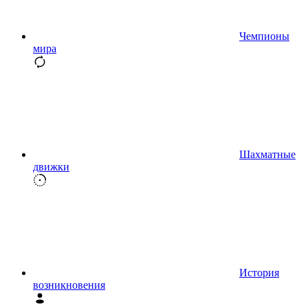
Чемпионы
мира
Шахматные
движки
История
возникновения