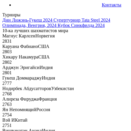
Контакты
Турниры
Дин Лижэнь-Гукеш 2024
Супертурнир Tata Steel 2024
Олимпиада, Венгрия, 2024
Кубок Синкфилда 2024
10-ка лучших шахматистов мира
Магнус Карлсен
Норвегия
2831
Каруана Фабиано
США
2803
Хикару Накамура
США
2802
Арджун Эригайси
Индия
2801
Гукеш Доммараджу
Индия
2777
Нодирбек Абдусатторов
Узбекистан
2768
Алиреза Фируджа
Франция
2763
Ян Непомнящий
Россия
2754
Вэй И
Китай
2751
Вишванатан Ананд
Индия