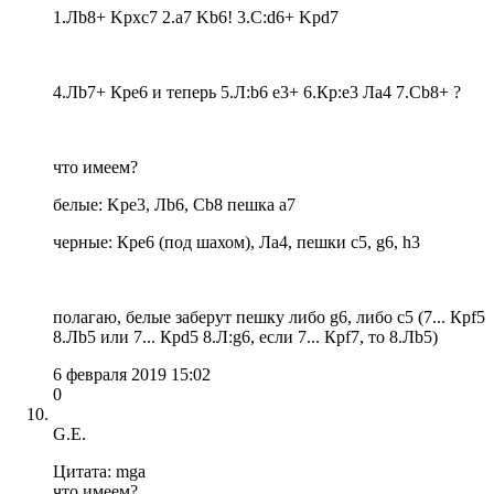
1.Лb8+ Kpxc7 2.a7 Kb6! 3.С:d6+ Kpd7
4.Лb7+ Кре6 и теперь 5.Л:b6 е3+ 6.Кр:е3 Ла4 7.Сb8+ ?
что имеем?
белые: Kpe3, Лb6, Сb8 пешка а7
черные: Крe6 (под шахом), Ла4, пешки c5, g6, h3
полагаю, белые заберут пешку либо g6, либо с5 (7... Крf5
8.Лb5 или 7... Крd5 8.Л:g6, если 7... Крf7, то 8.Лb5)
6 февраля 2019 15:02
0
G.E.
Цитата: mga
что имеем?