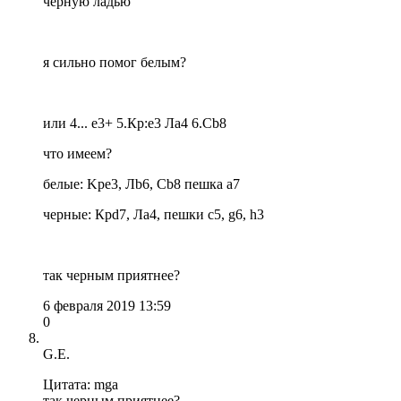
черную ладью
я сильно помог белым?
или 4... е3+ 5.Кр:е3 Ла4 6.Сb8
что имеем?
белые: Kpe3, Лb6, Сb8 пешка а7
черные: Крd7, Ла4, пешки c5, g6, h3
так черным приятнее?
6 февраля 2019 13:59
0
G.E.
Цитата: mga
так черным приятнее?