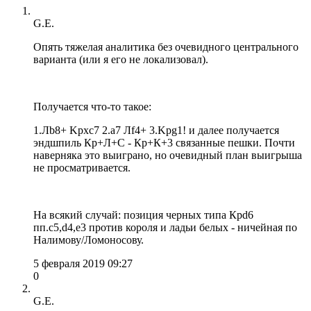
G.E.
Опять тяжелая аналитика без очевидного центрального
варианта (или я его не локализовал).
Получается что-то такое:
1.Лb8+ Kpxc7 2.a7 Лf4+ 3.Kpg1! и далее получается
эндшпиль Кр+Л+С - Кр+К+3 связанные пешки. Почти
наверняка это выиграно, но очевидный план выигрыша
не просматривается.
На всякий случай: позиция черных типа Крd6
пп.c5,d4,e3 против короля и ладьи белых - ничейная по
Налимову/Ломоносову.
5 февраля 2019 09:27
0
G.E.