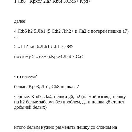
1.Лb8+ Kpxc7 2.a7 Kb6! 3.С:d6+ Kpd7
далее
4.Л:b6 h2 5.Лb1 (5.С:h2 Л:h2+ и Ла2 с потерей пешки а7)
...
5... h1? т.к. 6.Л:h1 Л:h1 7.а8Ф
поэтому 5... е3+ 6.Кр:е3 Ла4 7.С:с5
что имеем?
белые: Kpe3, Лb1, Сb8 пешка а7
черные: Крd7, Ла4, пешки g6, h2 (на мой взгляд, пешку
на h2 белые заберут без проблем, да и пешка g6 станет
добычей белых)
итого белым нужно разменять пешку со слоном на