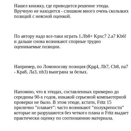
Нашел книжку, где приводится решение этюда.
Вручную не находится - слишком много очень скользких
позиций с неясной оценкой.
По автору надо все-таки играть 1.Лb8+ Kpxc7 2.a7 Kb6!
и дальше снова возникают спорные трудно
оцениваемые позиции.
Например, по Ломоносову позиция (Крg4, Лh7, Сb8, пa7
- Кра8, Ла3, пh3) выиграна за белых.
Напомню, что в этюдах, составленных примерно до
середины 90-х годов, никакой серьезной компьютерной
проверки не было. В этом этюде, кстати, Fritz 15
прилично "плавает": часто возникают "полукрепости"
которые не разрушаются без четкого плана и Fritz выдает
практически оценку по соотношению материала.