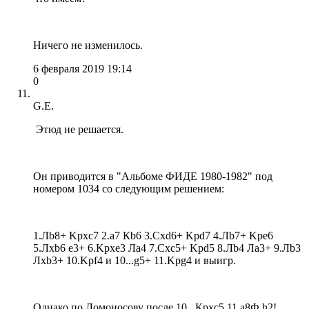
Ничего не изменилось.
6 февраля 2019 19:14
0
G.E.
Этюд не решается.
Он приводится в "Альбоме ФИДЕ 1980-1982" под
номером 1034 со следующим решением:
1.Лb8+ Kрxc7 2.a7 Кb6 3.Сxd6+ Kрd7 4.Лb7+ Kрe6
5.Лxb6 e3+ 6.Kрxe3 Лa4 7.Сxc5+ Kрd5 8.Лb4 Лa3+ 9.Лb3
Лxb3+ 10.Kрf4 и 10...g5+ 11.Kpg4 и выигр.
Однако по Ломоносову после 10...Крхс5 11.а8Ф h2!