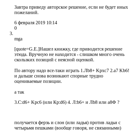
Завтра приведу авторское решение, если не будет иных
пожеланий.
6 февраля 2019 10:14
0
mga
[quote=G.E.]Нашел книжку, где приводится решение
этюда. Вручную не находится - слишком много очень
скользких позиций с неясной оценкой.
По автору надо все-таки играть 1.Лb8+ Kpxc7 2.a7 Kb6!
и дальше снова возникают спорные трудно
оцениваемые позиции.
а так
3.С:d6+ Kpc6 (или Кр:d6) 4. Л:b6+ и Лb8 или а8Ф ?
получается ферзь и слон (или ладья) против ладьи с
четырьмя пешками (вообще говоря, не связанными)