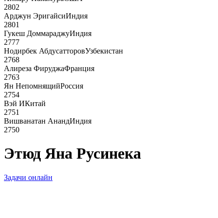
2802
Арджун Эригайси
Индия
2801
Гукеш Доммараджу
Индия
2777
Нодирбек Абдусатторов
Узбекистан
2768
Алиреза Фируджа
Франция
2763
Ян Непомнящий
Россия
2754
Вэй И
Китай
2751
Вишванатан Ананд
Индия
2750
Этюд Яна Русинека
Задачи онлайн