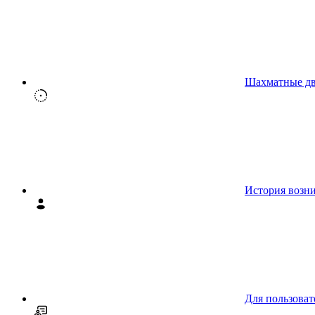
Шахматные д
История возн
Для пользоват