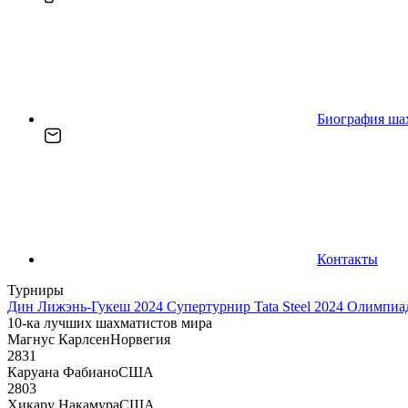
Биография ша
Контакты
Турниры
Дин Лижэнь-Гукеш 2024
Супертурнир Tata Steel 2024
Олимпиад
10-ка лучших шахматистов мира
Магнус Карлсен
Норвегия
2831
Каруана Фабиано
США
2803
Хикару Накамура
США