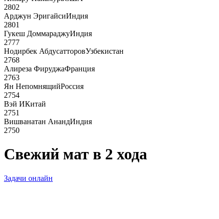
2802
Арджун Эригайси
Индия
2801
Гукеш Доммараджу
Индия
2777
Нодирбек Абдусатторов
Узбекистан
2768
Алиреза Фируджа
Франция
2763
Ян Непомнящий
Россия
2754
Вэй И
Китай
2751
Вишванатан Ананд
Индия
2750
Свежий мат в 2 хода
Задачи онлайн