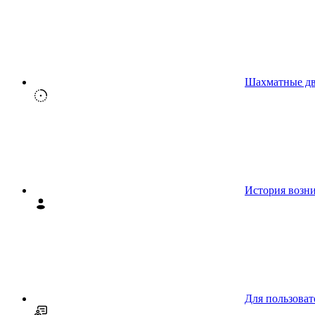
Шахматные д
История возн
Для пользоват