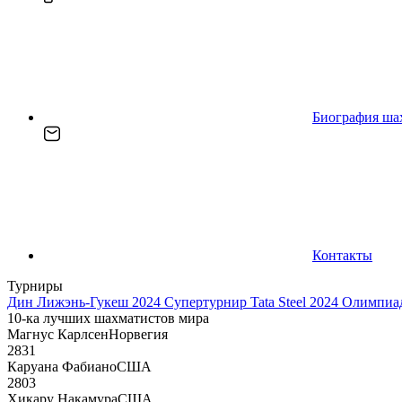
Биография ша
Контакты
Турниры
Дин Лижэнь-Гукеш 2024
Супертурнир Tata Steel 2024
Олимпиад
10-ка лучших шахматистов мира
Магнус Карлсен
Норвегия
2831
Каруана Фабиано
США
2803
Хикару Накамура
США