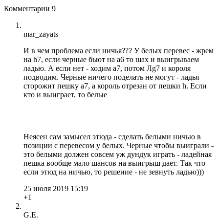
Комментарии
9
mar_zayats
И в чем проблема если ничья??? У белых перевес - жрем
на h7, если черные бьют на а6 то шах и выигрываем
ладью. А если нет - ходим а7, потом Лg7 и короля
подводим. Черные ничего поделать не могут - ладья
сторожит пешку а7, а король отрезан от пешки h. Если
кто и выиграет, то белые
Неясен сам замысел этюда - сделать белыми ничью в
позиции с перевесом у белых. Черные чтобы выиграли -
это белыми должен совсем уж дундук играть - ладейная
пешка вообще мало шансов на выигрыш дает. Так что
если этюд на ничью, то решение - не зевнуть ладью)))
25 июля 2019 15:19
+1
G.E.