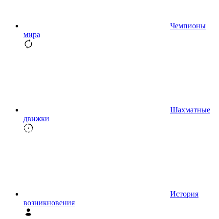
Чемпионы
мира
Шахматные
движки
История
возникновения