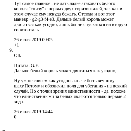
Тут самое главное - не дать ладье атаковать белого
короля "снизу" с первых двух горизонталей, так как в
этом случае ему некуда бежать. Отсюда и вот этот
маневр - g2-g3-f4-e3. Дальше белый король может
двигаться как угодно, лишь бы не спускаться на вторую
горизонталь.
26 июля 2019 09:05
+1
Olk
Цитата: G.E.
Дальше белый король может двигаться как угодно,
Ну уж не совсем как угодно - иначе быть вечному
шаху.Потому и обозначил поля для убегания - на всякий
случай. Но с точки зрения единственности - да, похоже,
что единственными за белых являются только первые 2
хода.
26 июля 2019 14:44
0