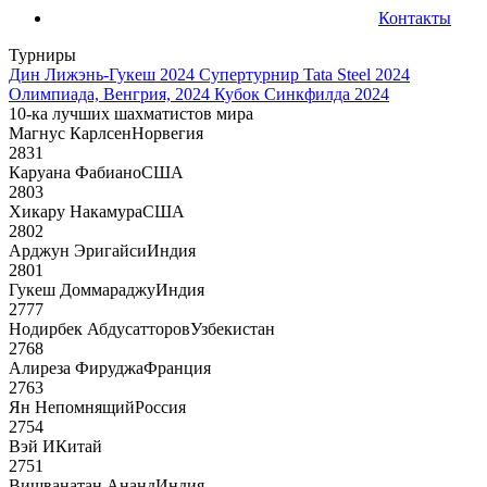
Контакты
Турниры
Дин Лижэнь-Гукеш 2024
Супертурнир Tata Steel 2024
Олимпиада, Венгрия, 2024
Кубок Синкфилда 2024
10-ка лучших шахматистов мира
Магнус Карлсен
Норвегия
2831
Каруана Фабиано
США
2803
Хикару Накамура
США
2802
Арджун Эригайси
Индия
2801
Гукеш Доммараджу
Индия
2777
Нодирбек Абдусатторов
Узбекистан
2768
Алиреза Фируджа
Франция
2763
Ян Непомнящий
Россия
2754
Вэй И
Китай
2751
Вишванатан Ананд
Индия