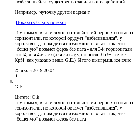
"взбесившейся" существенно зависит от ее действий.
Например, чуточку другой вариант
Показать / Скрыть текст
Тем самым, в зависимости от действий черных и номера
горизонтали, по которой орудует "взбесившаяся", у
короля всегда находится возможность встать так, что
"бешеную" возьмет ферзь без пата - для 3-й горизонтали
это f4, для 4-й - e5 (для 2-й - g3, но после Лa3+ все же
Крf4, как указано выше G.E.). Итого выигрыш, конечно.
25 июля 2019 20:04
0
G.E.
Цитата: Olk
Тем самым, в зависимости от действий черных и номера
горизонтали, по которой орудует "взбесившаяся", у
короля всегда находится возможность встать так, что
"бешеную" возьмет ферзь без пата