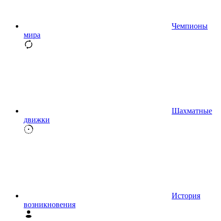
Чемпионы
мира
Шахматные
движки
История
возникновения