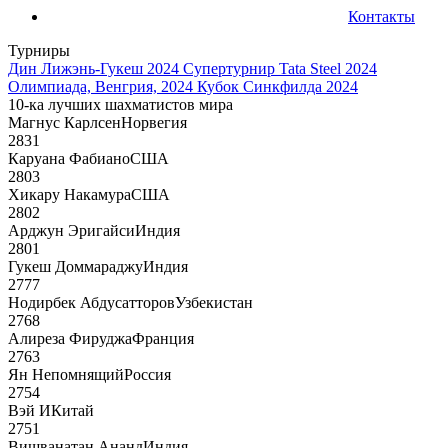
Контакты
Турниры
Дин Лижэнь-Гукеш 2024
Супертурнир Tata Steel 2024
Олимпиада, Венгрия, 2024
Кубок Синкфилда 2024
10-ка лучших шахматистов мира
Магнус Карлсен
Норвегия
2831
Каруана Фабиано
США
2803
Хикару Накамура
США
2802
Арджун Эригайси
Индия
2801
Гукеш Доммараджу
Индия
2777
Нодирбек Абдусатторов
Узбекистан
2768
Алиреза Фируджа
Франция
2763
Ян Непомнящий
Россия
2754
Вэй И
Китай
2751
Вишванатан Ананд
Индия